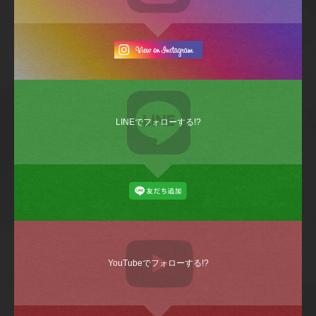
LINEでフォローする!?
YouTubeでフォローする!?