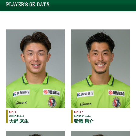
PLAYER'S GK DATA
GK 1
GK 17
OHNO Raisei
INOSE Kosuke
大野 来生
猪瀬 康介