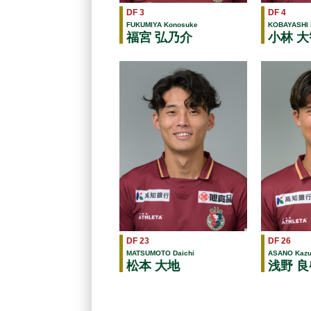
DF 3
DF 4
FUKUMIYA Konosuke
KOBAYASHI 
福宮 弘乃介
小林 大
DF 23
DF 26
MATSUMOTO Daichi
ASANO Kazu
松本 大地
浅野 良