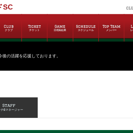
SC
CL
Club
Ticket
Game
Schedule
Top Team
L
クラブ
チケット
日程&結果
スケジュール
メンバー
今後の活躍を応援しております。
Staff
ーチ&マネージャー