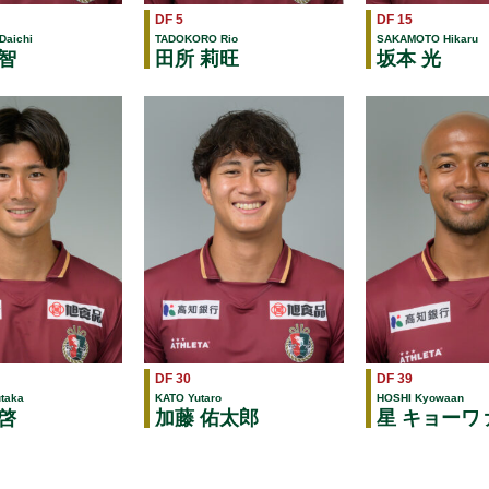
DF 5
DF 15
Daichi
TADOKORO Rio
SAKAMOTO Hikaru
智
田所 莉旺
坂本 光
DF 30
DF 39
taka
KATO Yutaro
HOSHI Kyowaan
啓
加藤 佑太郎
星 キョーワ