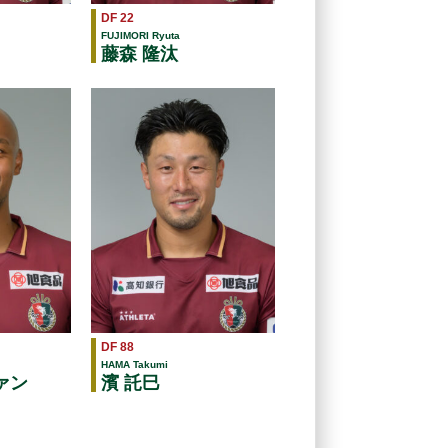
DF 22
FUJIMORI Ryuta
藤森 隆汰
DF 88
HAMA Takumi
ァン
濱 託巳