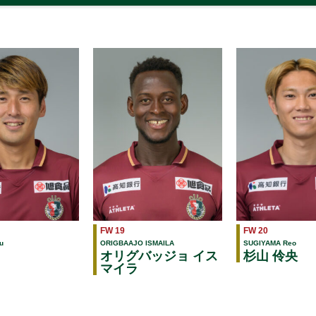
FW 19
FW 20
u
ORIGBAAJO ISMAILA
SUGIYAMA Reo
オリグバッジョ イス
杉山 伶央
マイラ