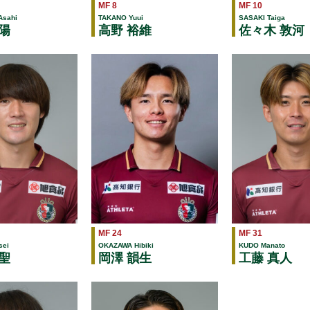
MF 8
MF 10
sahi
TAKANO Yuui
SASAKI Taiga
陽
高野 裕維
佐々木 敦河
MF 24
MF 31
sei
OKAZAWA Hibiki
KUDO Manato
聖
岡澤 韻生
工藤 真人