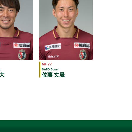
MF 77
a
SATO Josei
大
佐藤 丈晟