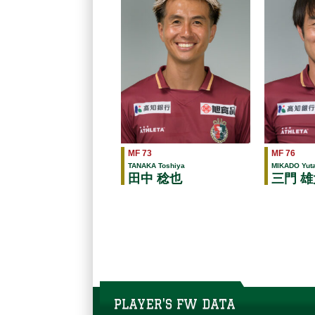
MF 73
MF 76
TANAKA Toshiya
MIKADO Yut
田中 稔也
三門 雄
PLAYER'S FW DATA