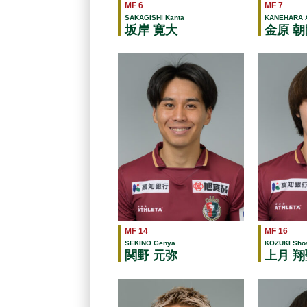
MF 6
MF 7
SAKAGISHI Kanta
KANEHARA A
坂岸 寛大
金原 朝
MF 14
MF 16
SEKINO Genya
KOZUKI Sho
関野 元弥
上月 翔