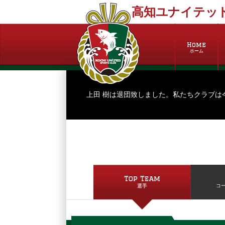
高知ユナイテッド
Home
ホーム
上田 樹は退団致しました。私たちクラブは
Top Team
選手
コ