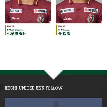
FW 28
FW 33
NANAMURE Aoto
CHO Hayate
七牟禮 蒼杜
長 疾風
KOCHI UNITED SNS Follow