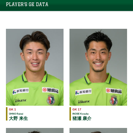
PLAYER'S GK DATA
GK 1
GK 17
OHNO Raisei
INOSE Kosuke
大野 来生
猪瀬 康介