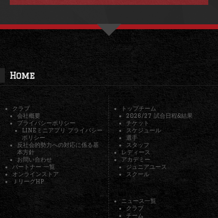
Home
クラブ
トップチーム
会社概要
2026/27 試合日程&結果
プライバシーポリシー
チケット
LINEミニアプリ プライバシー
スケジュール
ポリシー
選手
反社会的勢力への対応に係る基
スタッフ
本方針
レディース
お問い合わせ
アカデミー
パートナー 一覧
ジュニアユース
オンラインストア
スクール
ＪリーグHP
ニュース一覧
クラブ
チーム