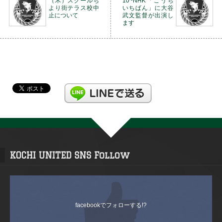
（木）スクールち
10~NHK「こうち
より街テラス校中
いちばん」に大谷
止について
武文監督が出演し
ます
KOCHI UNITED SNS Follow
facebookでフォローする!?