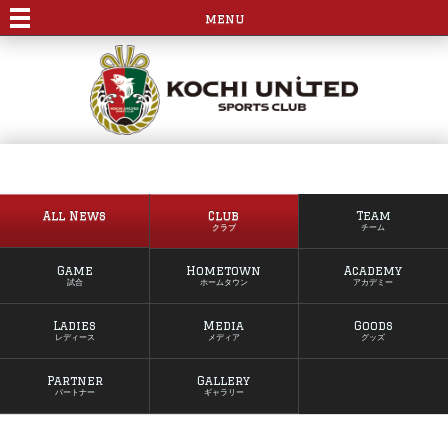
menu
All News
Club
Team
クラブ
チーム
Game
Hometown
Academy
試合
ホームタウン
アカデミー
Ladies
Media
Goods
レディース
メディア
グッズ
Partner
Gallery
パートナー
ギャラリー