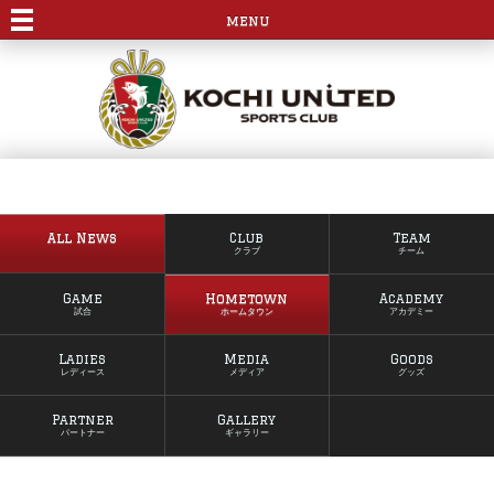
menu
All News
Club
Team
クラブ
チーム
Game
Hometown
Academy
試合
ホームタウン
アカデミー
Ladies
Media
Goods
レディース
メディア
グッズ
Partner
Gallery
パートナー
ギャラリー