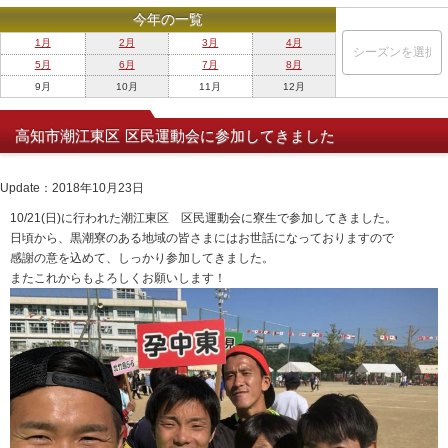
今年の一覧
1月
2月
3月
4月
5月
6月
7月
8月
9月
10月
11月
12月
高知市潮江東区 区民運動会に参加してきました
Update：2018年10月23日
10/21(日)に行われた潮江東区 区民運動会に寮生で参加してきました。
日頃から、黒潮寮のある地域の皆さまにはお世話になっておりますので
感謝の意を込めて、しっかり参加してきました。
またこれからもよろしくお願いします！