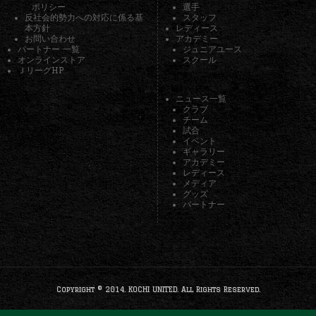
ポリシー
選手
反社会的勢力への対応に係る基
スタッフ
本方針
レディース
お問い合わせ
アカデミー
パートナー 一覧
ジュニアユース
オンラインストア
スクール
ＪリーグHP
ニュース一覧
クラブ
チーム
試合
イベント
ギャラリー
アカデミー
レディース
メディア
グッズ
パートナー
Copyright © 2014. KOCHI UNITED. All Rights Reserved.