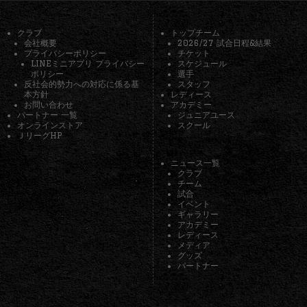
クラブ
トップチーム
会社概要
2026/27 試合日程&結果
プライバシーポリシー
チケット
LINEミニアプリ プライバシー
スケジュール
ポリシー
選手
反社会的勢力への対応に係る基
スタッフ
本方針
レディース
お問い合わせ
アカデミー
パートナー 一覧
ジュニアユース
オンラインストア
スクール
ＪリーグHP
ニュース一覧
クラブ
チーム
試合
イベント
ギャラリー
アカデミー
レディース
メディア
グッズ
パートナー