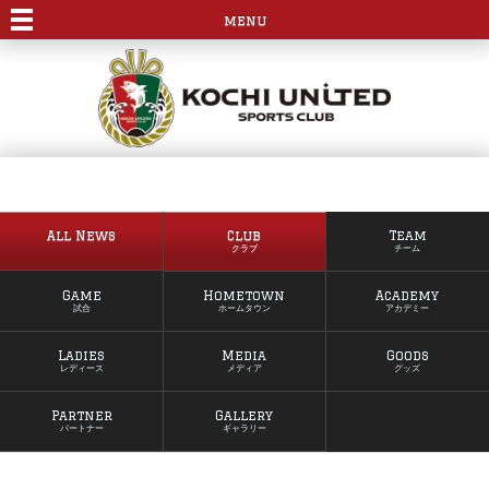
menu
All News
Club
Team
クラブ
チーム
Game
Hometown
Academy
試合
ホームタウン
アカデミー
Ladies
Media
Goods
レディース
メディア
グッズ
Partner
Gallery
パートナー
ギャラリー