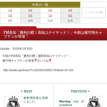
今年の一覧
1月
2月
3月
4月
5月
6月
7月
8月
9月
10月
11月
12月
FM高知「勝利の鰹！高知ユナイテッド！」今朝は横竹翔キャ
プテンが登場
Update：2020年3月30日
‪今朝のFM高知「勝利の鰹！週間高知ユナイテッド！」‬
‪横竹翔キャプテンが登場
きいてね
‪
http://radiko.jp/share/?t=20200330091700&sid=HI-SIX‬
« Next
Previous »
春野球技場を清掃
しました。
Warning
: Use of
undefined