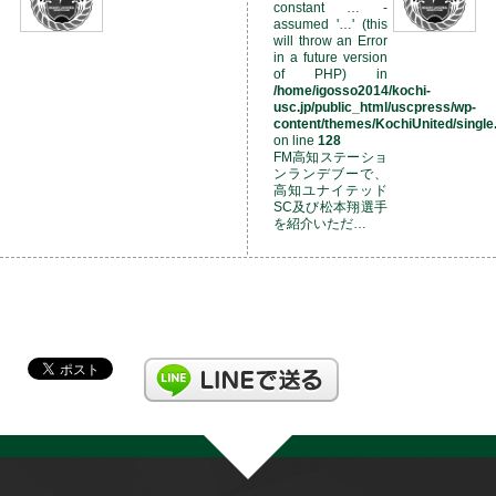
constant … -
assumed '…' (this
will throw an Error
in a future version
of PHP) in
/home/igosso2014/kochi-
usc.jp/public_html/uscpress/wp-
content/themes/KochiUnited/single
on line
128
FM高知ステーショ
ンランデブーで、
高知ユナイテッド
SC及び松本翔選手
を紹介いただ…