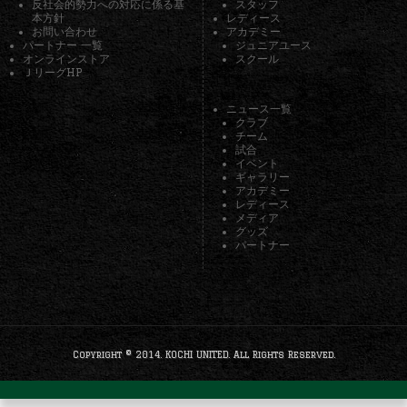
反社会的勢力への対応に係る基
スタッフ
本方針
レディース
お問い合わせ
アカデミー
パートナー 一覧
ジュニアユース
オンラインストア
スクール
ＪリーグHP
ニュース一覧
クラブ
チーム
試合
イベント
ギャラリー
アカデミー
レディース
メディア
グッズ
パートナー
Copyright © 2014. KOCHI UNITED. All Rights Reserved.