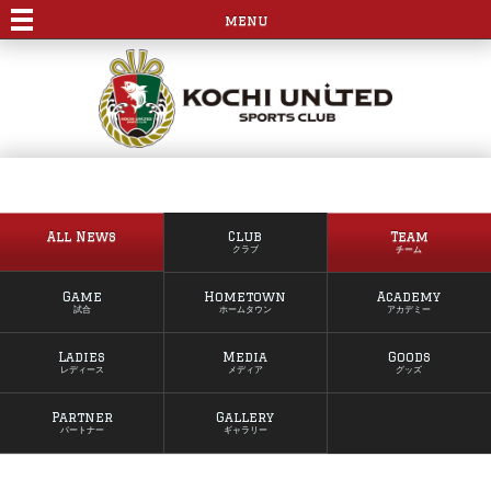
menu
All News
Club
Team
クラブ
チーム
Game
Hometown
Academy
試合
ホームタウン
アカデミー
Ladies
Media
Goods
レディース
メディア
グッズ
Partner
Gallery
パートナー
ギャラリー