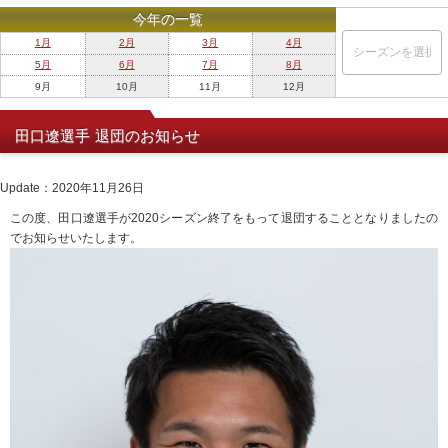
今年の一覧
1月
2月
3月
4月
5月
6月
7月
8月
9月
10月
11月
12月
田口遼選手 退団のお知らせ
Update：2020年11月26日
この度、田口遼選手が2020シーズン終了をもって退団することとなりましたの
でお知らせいたします。