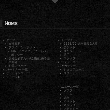
Home
クラブ
トップチーム
会社概要
2026/27 試合日程&結果
プライバシーポリシー
チケット
LINEミニアプリ プライバシー
スケジュール
ポリシー
選手
反社会的勢力への対応に係る基
スタッフ
本方針
レディース
お問い合わせ
アカデミー
パートナー 一覧
ジュニアユース
オンラインストア
スクール
ＪリーグHP
ニュース一覧
クラブ
チーム
試合
イベント
ギャラリー
アカデミー