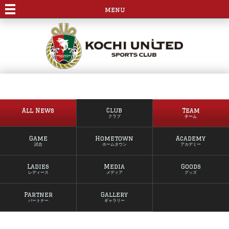
menu
All News
Club
Team
クラブ
チーム
Game
Hometown
Academy
試合
ホームタウン
アカデミー
Ladies
Media
Goods
レディース
メディア
グッズ
Partner
Gallery
パートナー
ギャラリー