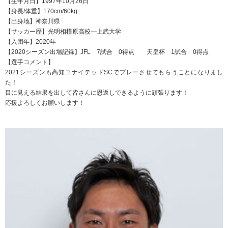
【生年月日】1997年10月26日
【身長/体重】170cm/60kg
【出身地】神奈川県
【サッカー歴】光明相模原高校―上武大学
【入団年】2020年
【2020シーズン出場記録】JFL 7試合 0得点 天皇杯 1試合 0得点
【選手コメント】
2021シーズンも高知ユナイテッドSCでプレーさせてもらうことになりまし
た！
目に見える結果を出して皆さんに恩返しできるように頑張ります！
応援よろしくお願いします！