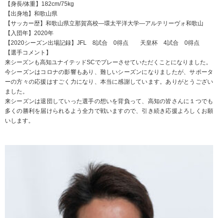
【身長/体重】182cm/75kg
【出身地】和歌山県
【サッカー歴】和歌山県立那賀高校―環太平洋大学―アルテリーヴォ和歌山
【入団年】2020年
【2020シーズン出場記録】JFL 8試合 0得点 天皇杯 4試合 0得点
【選手コメント】
来シーズンも高知ユナイテッドSCでプレーさせていただくことになりました。
今シーズンはコロナの影響もあり、難しいシーズンになりましたが、サポータ
ーの方々の応援はすごく力になり、本当に感謝しています。ありがとうござい
ました。
来シーズンは退団していった選手の想いを背負って、高知の皆さんに１つでも
多くの勝利を届けられるよう全力で戦いますので、引き続き応援よろしくお願
いします。