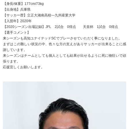
【身長/体重】177cm/73kg
【出身地】兵庫県
【サッカー歴】立正大湘南高校―九州産業大学
【入団年】2020年
【2020シーズン出場記録】JFL 2試合 0得点 天皇杯 1試合 0得点
【選手コメント】
来シーズンも高知ユナイテッドSCでプレーさせていただく事になりました。
まずはこの難しい状況の中、色々な方の支えがありサッカーが出来ることに感
謝しています。
来シーズンはチームとしても個人としても結果が出せるように死に物狂いで頑
張ります。
応援宜しくお願いします。