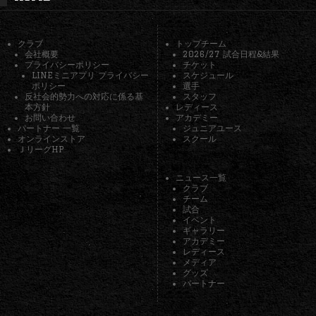
クラブ
トップチーム
会社概要
2026/27 試合日程&結果
プライバシーポリシー
チケット
LINEミニアプリ プライバシー
スケジュール
ポリシー
選手
反社会的勢力への対応に係る基
スタッフ
本方針
レディース
お問い合わせ
アカデミー
パートナー 一覧
ジュニアユース
オンラインストア
スクール
ＪリーグHP
ニュース一覧
クラブ
チーム
試合
イベント
ギャラリー
アカデミー
レディース
メディア
グッズ
パートナー