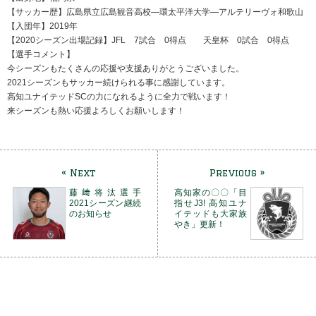
【サッカー歴】広島県立広島観音高校―環太平洋大学―アルテリーヴォ和歌山
【入団年】2019年
【2020シーズン出場記録】JFL 7試合 0得点 天皇杯 0試合 0得点
【選手コメント】
今シーズンもたくさんの応援や支援ありがとうございました。
2021シーズンもサッカー続けられる事に感謝しています。
高知ユナイテッドSCの力になれるように全力で戦います！
来シーズンも熱い応援よろしくお願いします！
« Next
Previous »
藤﨑将汰選手
高知家の〇〇「目
2021シーズン継続
指せJ3! 高知ユナ
のお知らせ
イテッドも大家族
やき」更新！