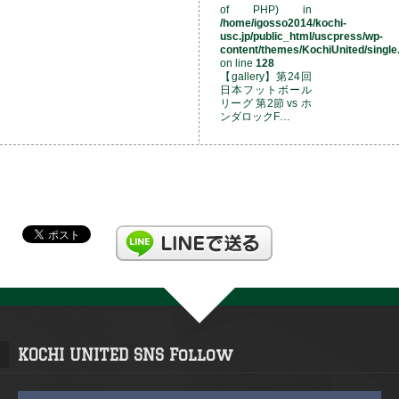
of PHP) in
/home/igosso2014/kochi-
usc.jp/public_html/uscpress/wp-
content/themes/KochiUnited/single
on line
128
【gallery】第24回
日本フットボール
リーグ 第2節 vs ホ
ンダロックF…
KOCHI UNITED SNS Follow