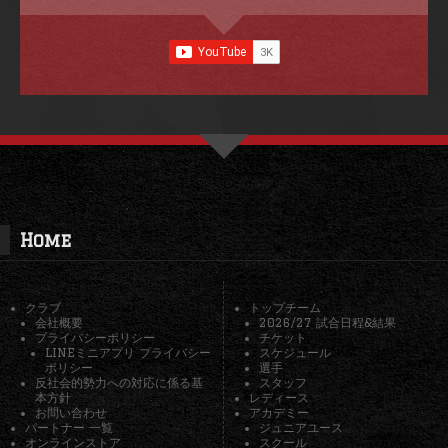
Home
クラブ
トップチーム
会社概要
2026/27 試合日程&結果
プライバシーポリシー
チケット
LINEミニアプリ プライバシー
スケジュール
ポリシー
選手
反社会的勢力への対応に係る基
スタッフ
本方針
レディース
お問い合わせ
アカデミー
パートナー 一覧
ジュニアユース
オンラインストア
スクール