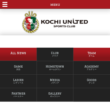
menu
All News
Club
Team
クラブ
チーム
Game
Hometown
Academy
試合
ホームタウン
アカデミー
Ladies
Media
Goods
レディース
メディア
グッズ
Partner
Gallery
パートナー
ギャラリー