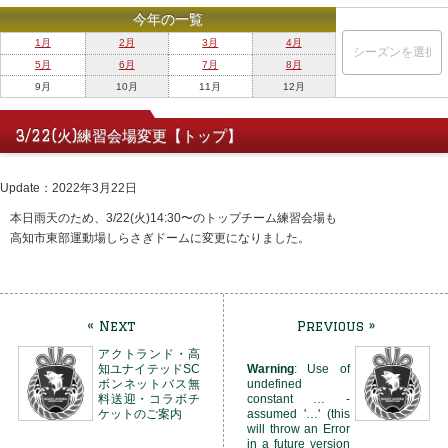
今年の一覧
1月
2月
3月
4月
5月
6月
7月
8月
9月
10月
11月
12月
3/22(火)練習会場変更【トップ】
Update：2022年3月22日
本日雨天のため、3/22(火)14:30〜のトップチーム練習会場も
高知市東部運動場しらさぎドームに変更になりました。
« Next
Previous »
アクトランド・高
知ユナイテッドSC
Warning
: Use of
ボンネットバス無
undefined
料送迎・コラボチ
constant … -
ケットのご案内
assumed '…' (this
will throw an Error
in a future version