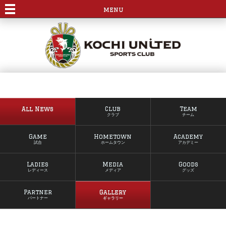
menu
All News
Club
Team
クラブ
チーム
Game
Hometown
Academy
試合
ホームタウン
アカデミー
Ladies
Media
Goods
レディース
メディア
グッズ
Partner
Gallery
パートナー
ギャラリー