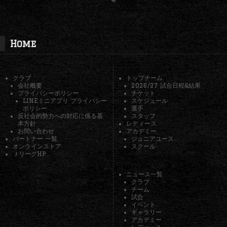
Home
クラブ
トップチーム
会社概要
2026/27 試合日程&結果
プライバシーポリシー
チケット
LINEミニアプリ プライバシー
スケジュール
ポリシー
選手
反社会的勢力への対応に係る基
スタッフ
本方針
レディース
お問い合わせ
アカデミー
パートナー 一覧
ジュニアユース
オンラインストア
スクール
ＪリーグHP
ニュース一覧
クラブ
チーム
試合
イベント
ギャラリー
アカデミー