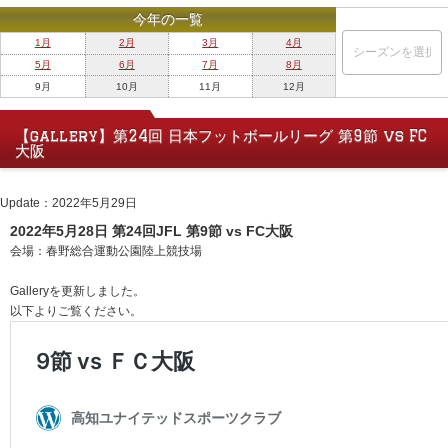
今年の一覧
1月
2月
3月
4月
5月
6月
7月
8月
9月
10月
11月
12月
【gallery】第24回 日本フットボールリーグ 第9節 vs FC
大阪
Update：2022年5月29日
2022年5月28日 第24回JFL 第9節 vs FC大阪
会場：春野総合運動公園陸上競技場
Galleryを更新しました。
以下よりご覧ください。