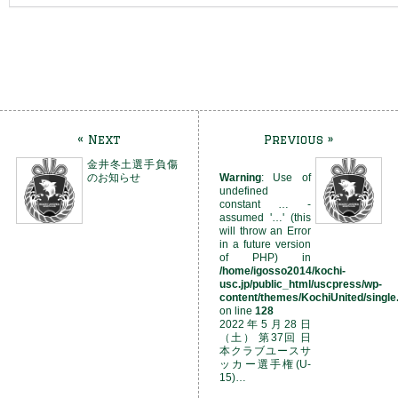
« Next
Previous »
金井冬土選手負傷
のお知らせ
Warning
: Use of
undefined
constant … -
assumed '…' (this
will throw an Error
in a future version
of PHP) in
/home/igosso2014/kochi-
usc.jp/public_html/uscpress/wp-
content/themes/KochiUnited/single
on line
128
2022年5月28日
（土） 第37回 日
本クラブユースサ
ッカー選手権(U-
15)…