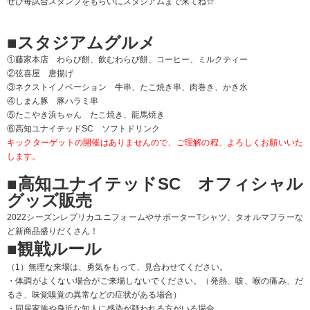
ぜひ毎試合スタンプをもらいにスタジアムまで来てね☆
■スタジアムグルメ
①藤家本店 わらび餅、飲むわらび餅、コーヒー、ミルクティー
②弦喜屋 唐揚げ
③ネクストイノベーション 牛串、たこ焼き串、肉巻き、かき氷
④しまん豚 豚ハラミ串
⑤たこやき浜ちゃん たこ焼き、龍馬焼き
⑥高知ユナイテッドSC ソフトドリンク
キックターゲットの開催はありませんので、ご理解の程、よろしくお願いいた
します。
■高知ユナイテッドSC オフィシャル
グッズ販売
2022シーズンレプリカユニフォームやサポーターTシャツ、タオルマフラーな
ど新商品盛りだくさん！
■観戦ルール
（1）無理な来場は、勇気をもって、見合わせてください。
・体調がよくない場合がご来場しないでください。（発熱、咳、喉の痛み、だ
るさ、味覚嗅覚の異常などの症状がある場合）
・同居家族や身近な知人に感染が疑われる方がいる場合