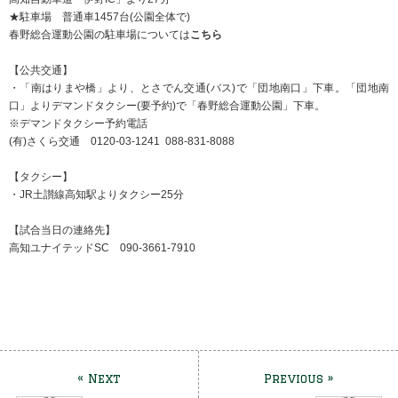
★駐車場 普通車1457台(公園全体で)
春野総合運動公園の駐車場については
こちら
【公共交通】
・「南はりまや橋」より、とさでん交通(バス)で「団地南口」下車。「団地南
口」よりデマンドタクシー(要予約)で「春野総合運動公園」下車。
※デマンドタクシー予約電話
(有)さくら交通 0120-03-1241 088-831-8088
【タクシー】
・JR土讃線高知駅よりタクシー25分
【試合当日の連絡先】
高知ユナイテッドSC 090-3661-7910
« Next
Previous »