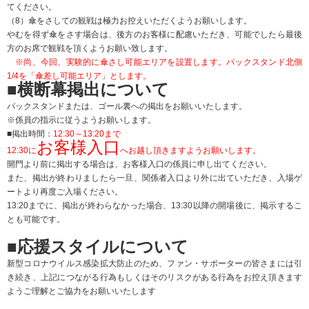
てください。
（8）傘をさしての観戦は極力お控えいただくようお願いします。
やむを得ず傘をさす場合は、後方のお客様に配慮いただき、可能でしたら最後
方のお席で観戦を頂くようお願い致します。
※尚、今回、実験的に傘さし可能エリアを設置します。バックスタンド北側
1/4を「傘差し可能エリア」とします。
■横断幕掲出について
バックスタンドまたは、ゴール裏への掲出をお願いいたします。
※係員の指示に従うようお願いします。
■掲出時間：
12:30～13:20まで
お客様入口
12:30に
へお越し頂きますようお願いします。
開門より前に掲出する場合は、お客様入口の係員に申し出てください。
また、掲出が終わりましたら一旦、関係者入口より外に出ていただき、入場ゲ
ートより再度ご入場ください。
13:20までに、掲出が終わらなかった場合、13:30以降の開場後に、掲示するこ
とも可能です。
■応援スタイルについて
新型コロナウイルス感染拡大防止のため、ファン・サポーターの皆さまには引
き続き、上記につながる行為もしくはそのリスクがある行為をお控え頂きます
ようご理解とご協力をお願いいたします