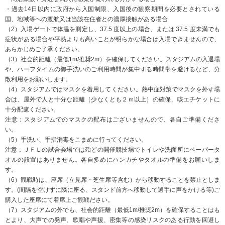
・過去14日以内に政府から入国制限、入国後の観察期間を必要とされている
国、地域等への渡航又は当該在住者との濃厚接触がある場合
（2）入場ゲートで体温を測定し、37.5 度以上の場合、または 37.5 度未満でも
症状がある場合や平熱よりも高いことが明らかな場合は入場できませんので、
あらかじめご了承ください。
（3）社会的距離（最低1m/推奨2m）を確保してください。スタジアムの入退場
や、ハーフタイムの御手洗いのご利用時間が集中する時間帯を避けるなど、分
散利用をお願いします。
（4）スタジアムではマスクを着用してください。熱中症対策でマスクを外す場
合は、屋外で人と十分な距離（少なくとも２ｍ以上）の確保、咳エチケットに
十分配慮ください。
注意：スタジアムでのマスクの配布はございませんので、各自ご準備くださ
い。
（5）手洗い、手指消毒をこまめに行ってください。
注意：ＪＦＬの試合会場では殆どの開催競技場でトイレや洗面所にペーパータ
オルの設置はありません。各自多めにハンカチやタオルの準備をお願いしま
す。
（6）観戦時は、座席（立見席・芝生席等含む）から移動することを禁止としま
す。(間隔を空けずに隣に座る、スタンド前方へ移動して選手に声をかける等)ご
購入した座席にて着席上ご観戦ださい。
（7）スタジアムの外でも、社会的距離（最低1m/推奨2m）を確保することはも
とより、大声での発声、歌唱や声援、密集等の感染リスクのある行動を回避し