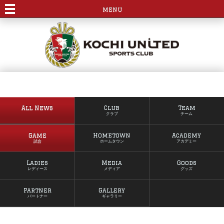
menu
All News
Club
Team
クラブ
チーム
Game
Hometown
Academy
試合
ホームタウン
アカデミー
Ladies
Media
Goods
レディース
メディア
グッズ
Partner
Gallery
パートナー
ギャラリー