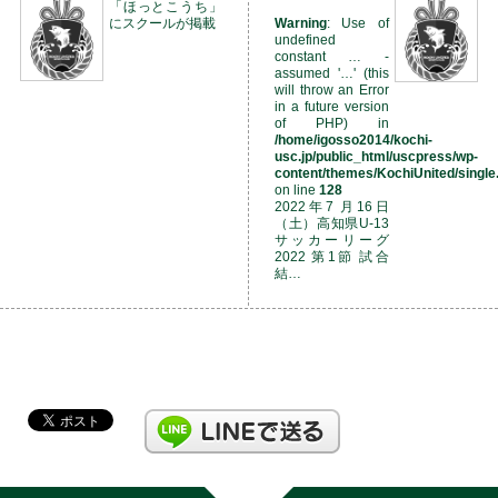
「ほっとこうち」
にスクールが掲載
Warning
: Use of
undefined
constant … -
assumed '…' (this
will throw an Error
in a future version
of PHP) in
/home/igosso2014/kochi-
usc.jp/public_html/uscpress/wp-
content/themes/KochiUnited/single
on line
128
2022年7 月16日
（土）高知県U-13
サッカーリーグ
2022 第1節 試合
結…