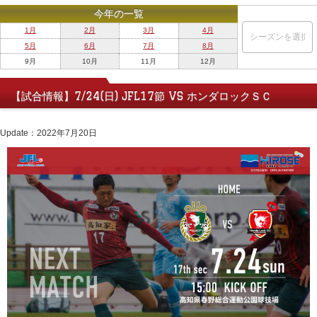
今年の一覧
1月
2月
3月
4月
5月
6月
7月
8月
9月
10月
11月
12月
【試合情報】7/24(日) JFL17節 VS ホンダロックＳＣ
Update：2022年7月20日