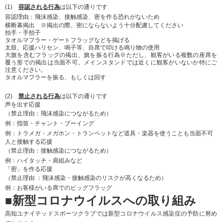
(1)
容認される行為
は以下の通りです
容認理由：飛沫感染、接触感染、密を作る恐れがないため
横断幕掲出 ※掲出の際、密にならないよう十分配慮してください
拍手・手拍子
タオルマフラー・ゲートフラッグなどを掲げる
太鼓、応援ハリセン、鳴子等、自席で叩ける鳴り物の使用
大旗を含むフラッグの掲出、旗を振る行為※ただし、観客がいる複数の座席を
覆う形での掲出は当面不可。メインスタンドでは近くに観客がいないか特にご
注意ください。
タオルマフラーを振る、もしくは回す
(2)
禁止される行為
は以下の通りです
声を出す応援
（禁止理由：飛沫感染につながるため）
例：指笛・チャント・ブーイング
例：トラメガ・メガホン・トランペットなど道具・楽器を使うことも当面不可
人と接触する応援
（禁止理由：接触感染につながるため）
例：ハイタッチ・肩組みなど
「密」を作る応援
（禁止理由 ：飛沫感染・接触感染のリスクが高くなるため）
例：お客様がいる席でのビッグフラッグ
■新型コロナウイルスへの取り組み
高知ユナイテッドスポーツクラブでは新型コロナウイルス感染症の予防に努め