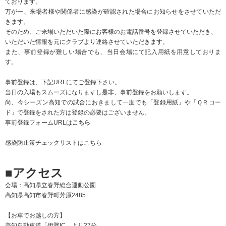
ております。
万が一、来場者様や関係者に感染が確認された場合にお知らせをさせていただ
きます。
そのため、ご来場いただいた際にお客様のお電話番号を登録させていただき、
いただいた情報を元にクラブより連絡させていただきます。
また、事前登録が難しい場合でも、当日会場にて記入用紙を用意しておりま
す。
事前登録は、下記URLにてご登録下さい。
当日の入場もスムーズになりますし是非、事前登録をお願いします。
尚、今シーズン高知での試合におきまして一度でも「登録用紙」や「ＱＲコー
ド」で登録をされた方は登録の必要はございません。
事前登録フォームURLは
こちら
感染防止策チェックリストはこちら
■アクセス
会場：高知県立春野総合運動公園
高知県高知市春野町芳原2485
【お車でお越しの方】
高知自動車道「伊野IC」より27分