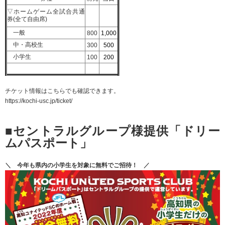
▽ホームゲーム全試合共通
券(全て自由席)
一般
800
1,000
中・高校生
300
500
小学生
100
200
チケット情報はこちらでも確認できます。
https://kochi-usc.jp/ticket/
■セントラルグループ様提供「ドリー
ムパスポート」
＼ 今年も県内の小学生を対象に無料でご招待！ ／