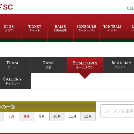
SC
CL
Club
Ticket
Game
Schedule
Top Team
L
クラブ
チケット
日程&結果
スケジュール
メンバー
Team
Game
Hometown
Academy
チーム
試合
ホームタウン
アカデミー
Gallery
ギャラリー
年の一覧
7月
8月
9月
10月
11月
12月