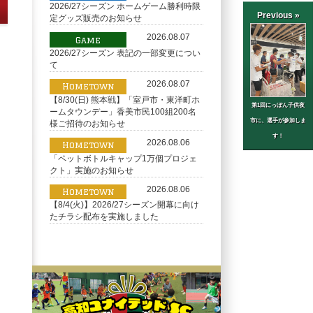
2026/27シーズン ホームゲーム勝利時限
Previous »
定グッズ販売のお知らせ
2026.08.07
Game
2026/27シーズン 表記の一部変更につい
て
2026.08.07
Hometown
【8/30(日) 熊本戦】「室戸市・東洋町ホ
第1回にっぽん子供夜
ームタウンデー」香美市民100組200名
市に、選手が参加しま
様ご招待のお知らせ
す！
2026.08.06
Hometown
「ペットボトルキャップ1万個プロジェ
クト」実施のお知らせ
2026.08.06
Hometown
【8/4(火)】2026/27シーズン開幕に向け
たチラシ配布を実施しました