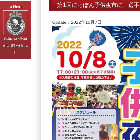
第1回にっぽん子供夜市に、選
« Next
Update：2022年10月7日
第1回にっぽん子供夜
市に、選手が参加しま
す！