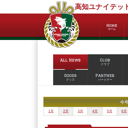
高知ユナイテッド
Home
ホーム
All News
Club
クラブ
Goods
Partner
グッズ
パートナー
今
1月
2月
3月
4月
5月
6月