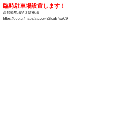
口」よりデマンドタクシー(要予約)で「春野総合運動公園」下車。
※デマンドタクシー予約電話
(有)さくら交通 0120-03-1241 088-831-8088
【タクシー】
・JR土讃線高知駅よりタクシー25分
■LIVE配信
JFLチャンネル
【試合当日の連絡先】
高知ユナイテッドSC 090-3661-7910
« Next
Previous »
井上 聖也 選手
藤﨑 将汰選手 退団
2023シーズン継続
のお知らせ
のお知らせ