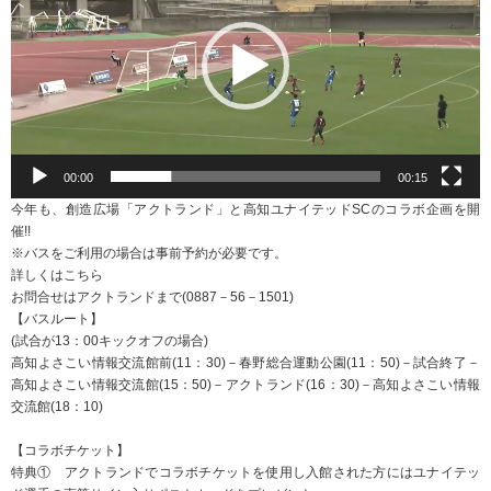
ー
ヤ
ー
00:00
00:15
今年も、創造広場「アクトランド」と高知ユナイテッドSCのコラボ企画を開
催!!
※バスをご利用の場合は事前予約が必要です。
詳しくは
こちら
お問合せはアクトランドまで(0887－56－1501)
【バスルート】
(試合が13：00キックオフの場合)
高知よさこい情報交流館前(11：30)－春野総合運動公園(11：50)－試合終了－
高知よさこい情報交流館(15：50)－アクトランド(16：30)－高知よさこい情報
交流館(18：10)
【コラボチケット】
特典① アクトランドでコラボチケットを使用し入館された方にはユナイテッ