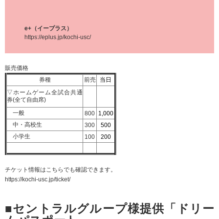
e+（イープラス）
https://eplus.jp/kochi-usc/
販売価格
券種
前売
当日
▽ホームゲーム全試合共通
券(全て自由席)
一般
800
1,000
中・高校生
300
500
小学生
100
200
チケット情報はこちらでも確認できます。
https://kochi-usc.jp/ticket/
■セントラルグループ様提供「ドリー