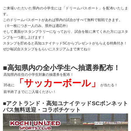
ご来場いただいた県内の小学生には「ドリームパスポート」を配布いたしま
す。
このドリームパスポートがあれば県内の試合がすべて無料で観戦できます。
（※一枚につき一人のみ、県外は適応外）
そして裏面がスタンプラリーになっており、試合を観に来てくれた方にはスタ
ンプを一つ差し上げます！
スタンプを貯めると高知ユナイテッドSCからプレゼントがもらえる特典付き！
ぜひ毎試合スタンプをもらいにスタジアムまで来てね☆
■高知県内の全小学生へ抽選券配布！
高知県内在住の小学生対象の抽選券を配布！
「サッカーボール」
35名に
が当たる！
前半終了までにご入場ください！
■アクトランド・高知ユナイテッドSCボンネット
バス無料送迎・コラボチケット
動
画
プ
レ