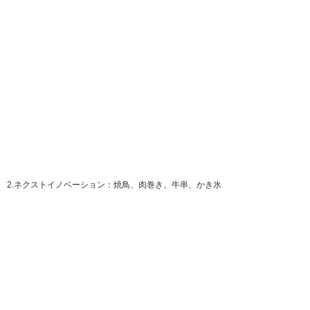
2.ネクストイノベーション：焼鳥、肉巻き、牛串、かき氷
3.しまん豚：豚はらみ串
4.土佐家：フランク、ポテト