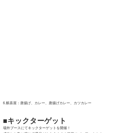
場所 場外ブース
※雨天の場合は中止
■高知ユナイテッドSC オフィシャル
グッズ販売
2022シーズンレプリカユニフォームやサポーターTシャツ、タオルマフラーな
ど新商品盛りだくさん！
■ベジフルファーム
地域貢献活動として、1年間、選手が農作業を行いました。
選手が作ったお米、野菜を販売します！
■観戦ルール
（1）無理な来場は、勇気をもって、見合わせてください。
・体調がよくない場合がご来場しないでください。（発熱、咳、喉の痛み、だ
るさ、味覚嗅覚の異常などの症状がある場合）
・同居家族や身近な知人に感染が疑われる方がいる場合
・過去14日以内に政府から入国制限、入国後の観察期間を必要とされている
国、地域等への渡航又は当該在住者との濃厚接触がある場合
（2）入場ゲートで体温を測定し、37.5 度以上の場合、または 37.5 度未満でも
症状がある場合や平熱よりも高いことが明らかな場合は入場できませんので、
あらかじめご了承ください。
（3）社会的距離（最低1m/推奨2m）を確保してください。スタジアムの入退場