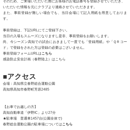
臨時駐車場設置します！
高知競馬場第３駐車場
https://goo.gl/maps/atpJcwhSfcqb7saC9
11:00〜17:30
臨時駐車場〜春野運動公園第二駐車場トイレ前
シャトルバス運行します。
運行スケジュールは決まっておりません。
乗車者が一定数になりましたら、発車します。
【公共交通】
・「南はりまや橋」より、とさでん交通(バス)で「団地南口」下車。「団地南