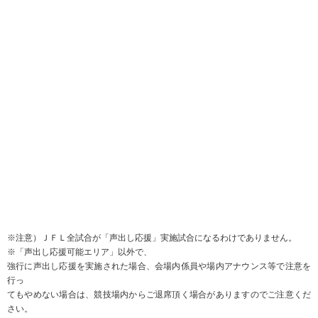
■スタジアムにおける禁止行為（声出し応援エリア）
●禁止される行為は以下の通りです
・不織布マスクを着用しない状態での声出し
（禁止理由：飛沫感染につながるため）
・指笛
（禁止理由：飛沫感染につながるため）
・メガホン・トランペットなど不織布マスクの着用ができない道具・楽器の使
用
（禁止理由：飛沫感染につながるため）
※応援の統率を目的とする拡声器・トラメガの使用は可とする
・ピッチ方向以外を向いての声だし
（禁止理由：飛沫感染につながるため）
・人と接触する応援
（禁止理由：接触感染につながるため）
例：ハイタッチ・肩組みなど
・「密」を作る応援
（禁止理由：飛沫感染・接触感染のリスクが高くなるため）例：お客様がいる
席での ビッグフラッグの掲出
※ただし、お客様がいない席に掲出する場合は容認される
・座席の移動（スタンド前方へ移動して選手に声をかける、間隔を空けず前後
左右の他者に近
づく、間隔を開けず隣に座る、肩を組む など）
・アルコールの持ち込み