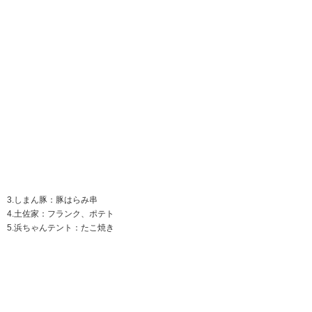
5.浜ちゃんテント：たこ焼き
6.舷喜屋：唐揚げ、カレー、唐揚げカレー、カツカレー
■キックターゲット
場外ブースにてキックターゲットを開催！
成功した数に応じて景品がもらえます！目指せパーフェクト！