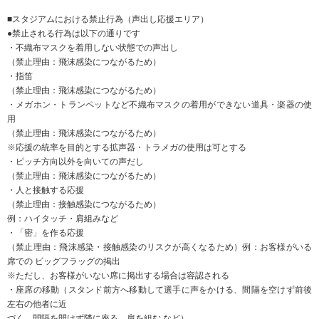
●容認される行為は以下の通りです
容認理由：飛沫感染、接触感染、密を作る恐れがないため
・不織布マスクをつけた状態での声出し応援
・横断幕の掲出
・拍手、手拍子
・タオルマフラー、ゲートフラッグなどを掲げる行為
・太鼓、応援ハリセン等、自席で叩ける鳴り物の使用
・タオルマフラーを振る、もしくは回す行為
・大旗を含むフラッグを振る行為
・食事は声出し応援開始前、ハーフタイム、声出し応援終了後のいずれかのタ
イミングで行っ
てください。
■応援スタイルについて
新型コロナウイルス感染拡大防止のため、ファン・サポーターの皆さまには引
き続き、上記につながる行為もしくはそのリスクがある行為をお控え頂きます
ようご理解とご協力をお願いいたします
(1)
容認される行為
は以下の通りです
容認理由：飛沫感染、接触感染、密を作る恐れがないため
横断幕掲出 ※掲出の際、密にならないよう十分配慮してください
拍手・手拍子