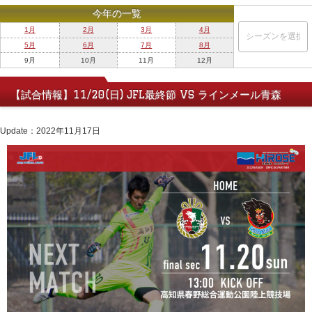
今年の一覧
1月
2月
3月
4月
5月
6月
7月
8月
9月
10月
11月
12月
【試合情報】11/20(日) JFL最終節 VS ラインメール青森
Update：2022年11月17日