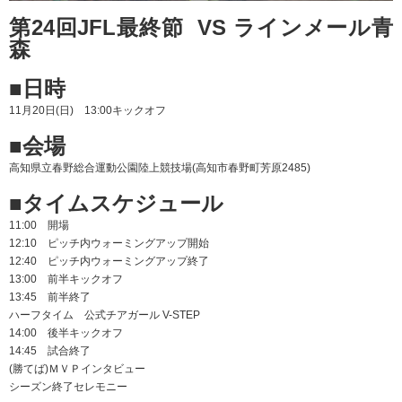
第24回JFL最終節 VS ラインメール青
森
■日時
11月20日(日) 13:00キックオフ
■会場
高知県立春野総合運動公園陸上競技場(高知市春野町芳原2485)
■タイムスケジュール
11:00 開場
12:10 ピッチ内ウォーミングアップ開始
12:40 ピッチ内ウォーミングアップ終了
13:00 前半キックオフ
13:45 前半終了
ハーフタイム 公式チアガール V-STEP
14:00 後半キックオフ
14:45 試合終了
(勝てば)ＭＶＰインタビュー
シーズン終了セレモニー