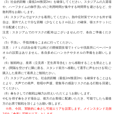
■横断幕掲出について
バックスタンドまたは、ゴール裏への掲出をお願いいたします。
※係員の指示に従うようお願いします。
掲出時間：
10:00～10:50まで
10:00に関係者入口へお越しください。
また、掲出が終わりましたら一旦、関係者入口より外に出ていただき、入場ゲ
ートより再度ご入場ください。
10:50までに、掲出が終わらなかった場合、11:00以降の開場後に、掲示するこ
とも可能です。
■声出し応援について
下記の声出し可能エリアにて、声出し応援が可能です。
声出し可能エリア以外での声出しは厳
禁