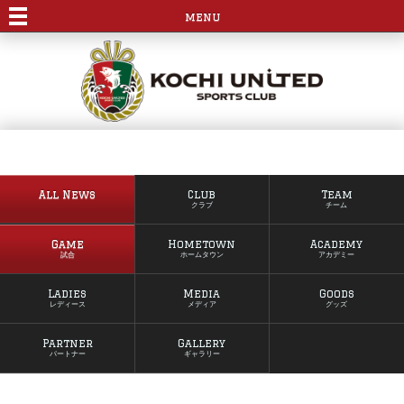
menu
All News
Club
Team
クラブ
チーム
Game
Hometown
Academy
試合
ホームタウン
アカデミー
Ladies
Media
Goods
レディース
メディア
グッズ
Partner
Gallery
パートナー
ギャラリー