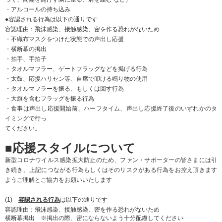
タオルマフラー・ゲートフラッグなどを掲げる
太鼓、応援ハリセン、鳴子等、自席で叩ける鳴り物の使用
大旗を含むフラッグの掲出、旗を振る行為※ただし、観客がいる複数の座席を
覆う形での掲出は当面不可。メインスタンドでは近くに観客がいないか特にご
注意ください。
タオルマフラーを振る、もしくは回す
(2)
禁止される行為
は以下の通りです
声を出す応援
（禁止理由：飛沫感染につながるため）
例：指笛・チャント・ブーイング
例：トラメガ・メガホン・トランペットなど道具・楽器を使うことも当面不可
人と接触する応援
（禁止理由：接触感染につながるため）
例：ハイタッチ・肩組みなど
「密」を作る応援
（禁止理由 ：飛沫感染・接触感染のリスクが高くなるため）
例：お客様がいる席でのビッグフラッグ
■新型コロナウイルスへの取り組み
高知ユナイテッドスポーツクラブでは新型コロナウイルス感染症の予防に努め
ております。
万が一、来場者様や関係者に感染が確認された場合にお知らせをさせていただ
きます。
そのため、ご来場いただいた際にお客様のお電話番号を登録させていただき、