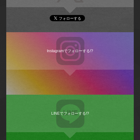
Home
クラブ
トップチーム
会社概要
2026/27 試合日程&結果
プライバシーポリシー
チケット
LINEミニアプリ プライバシー
スケジュール
ポリシー
選手
反社会的勢力への対応に係る基
スタッフ
本方針
レディース
お問い合わせ
アカデミー
パートナー 一覧
ジュニアユース
オンラインストア
スクール
ＪリーグHP