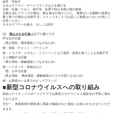
いただいた情報を元にクラブより連絡させていただきます。
また、事前登録が難しい場合でも、当日会場にて記入用紙を用意しておりま
す。
事前登録は、下記URLにてご登録下さい。
当日の入場もスムーズになりますし是非、事前登録をお願いします。
尚、今シーズン高知での試合におきまして一度でも「登録用紙」や「ＱＲコー
ド」で登録をされた方は登録の必要はございません。
事前登録フォームURLは
こちら
感染防止安全計画（春野陸上）はこちら
■アクセス
会場：高知県立春野総合運動公園
高知県高知市春野町芳原2485
【お車でお越しの方】
高知自動車道「伊野IC」より27分
★駐車場 普通車1457台(公園全体で)
春野総合運動公園の駐車場については
こちら