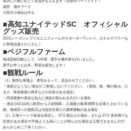
や、ハーフタイムの御手洗いのご利用時間が集中する時間帯を避けるなど、分
散利用をお願いします。
（4）スタジアムではマスクを着用してください。熱中症対策でマスクを外す場
合は、屋外で人と十分な距離（少なくとも２ｍ以上）の確保、咳エチケットに
十分配慮ください。
注意：スタジアムでのマスクの配布はございませんので、各自ご準備くださ
い。
（5）手洗い、手指消毒をこまめに行ってください。
注意：ＪＦＬの試合会場では殆どの開催競技場でトイレや洗面所にペーパータ
オルの設置はありません。各自多めにハンカチやタオルの準備をお願いしま
す。
（6）観戦時は、座席（立見席・芝生席等含む）から移動することを禁止としま
す。(間隔を空けずに隣に座る、スタンド前方へ移動して選手に声をかける等)ご
購入した座席にて着席上ご観戦ださい。
（7）スタジアムの外でも、社会的距離（最低1m/推奨2m）を確保することはも
とより、大声での発声、歌唱や声援、密集等の感染リスクのある行動を回避し
てください。
（8）傘をさしての観戦は極力お控えいただくようお願いします。
やむを得ず傘をさす場合は、後方のお客様に配慮いただき、可能でしたら最後
方のお席で観戦を頂くようお願い致します。
※尚、今回、実験的に傘さし可能エリアを設置します。メインスタンド北側
1/4を「傘差し可能エリア」とします。