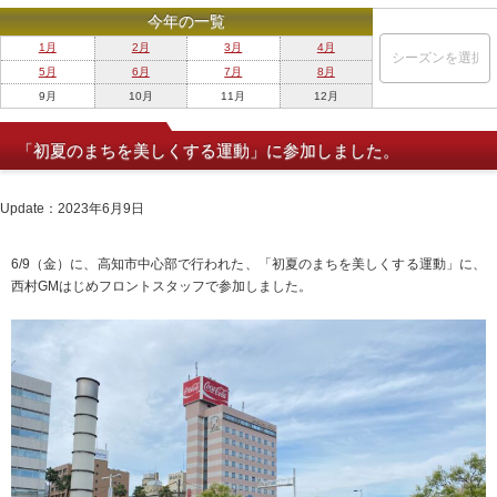
今年の一覧
1月
2月
3月
4月
5月
6月
7月
8月
9月
10月
11月
12月
「初夏のまちを美しくする運動」に参加しました。
Update：2023年6月9日
6/9（金）に、高知市中心部で行われた、「初夏のまちを美しくする運動」に、
西村GMはじめフロントスタッフで参加しました。