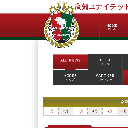
高知ユナイテッド
Home
ホーム
All News
Club
クラブ
Goods
Partner
グッズ
パートナー
今
1月
2月
3月
4月
5月
6月