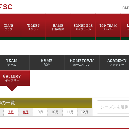
SC
CL
Club
Ticket
Game
Schedule
Top Team
L
クラブ
チケット
日程&結果
スケジュール
メンバー
Team
Game
Hometown
Academy
チーム
試合
ホームタウン
アカデミー
Gallery
ギャラリー
年の一覧
7月
8月
9月
10月
11月
12月