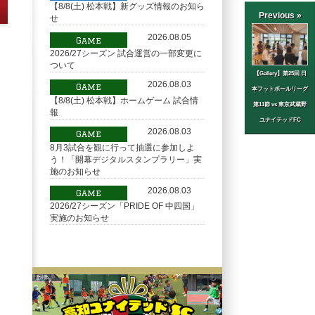
【8/8(土) 松本戦】新グッズ情報のお知ら
Previous »
せ
2026.08.05
Game
2026/27シーズン 試合運営の一部変更に
ついて
【Gallery】第25回 日
2026.08.03
Game
本フットボールリーグ
【8/8(土) 松本戦】ホームゲーム 試合情
第11節 vs 東京武蔵野
報
ユナイテッドFC
2026.08.03
Game
8月3試合を観に行って抽選に参加しよ
う！「開幕デジタルスタンプラリー」実
施のお知らせ
2026.08.03
Game
2026/27シーズン「PRIDE OF 中四国」
実施のお知らせ