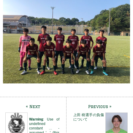
« Next
Previous »
上田 樹選手の負傷
Warning
: Use of
について
undefined
constant … -
assumed '…' (this