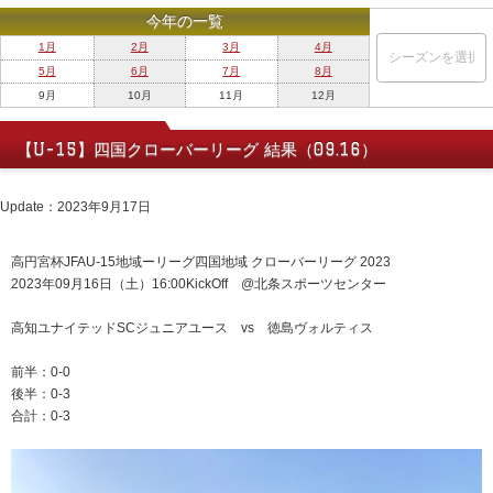
今年の一覧
1月
2月
3月
4月
5月
6月
7月
8月
9月
10月
11月
12月
【U-15】四国クローバーリーグ 結果（09.16）
Update：2023年9月17日
高円宮杯JFAU-15地域ーリーグ四国地域 クローバーリーグ 2023
2023年09月16日（土）16:00KickOff @北条スポーツセンター
高知ユナイテッドSCジュニアユース vs 徳島ヴォルティス
前半：0-0
後半：0-3
合計：0-3