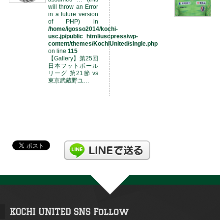
will throw an Error
in a future version
of PHP) in
/home/igosso2014/kochi-
usc.jp/public_html/uscpress/wp-
content/themes/KochiUnited/single.php
on line
115
【Gallery】第25回
日本フットボール
リーグ 第21節 vs
東京武蔵野ユ…
KOCHI UNITED SNS Follow