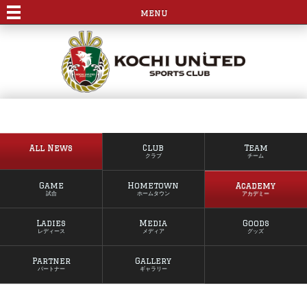
menu
All News
Club
Team
クラブ
チーム
Game
Hometown
Academy
試合
ホームタウン
アカデミー
Ladies
Media
Goods
レディース
メディア
グッズ
Partner
Gallery
パートナー
ギャラリー