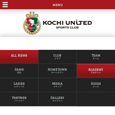
menu
All News
Club
Team
クラブ
チーム
Game
Hometown
Academy
試合
ホームタウン
アカデミー
Ladies
Media
Goods
レディース
メディア
グッズ
Partner
Gallery
パートナー
ギャラリー