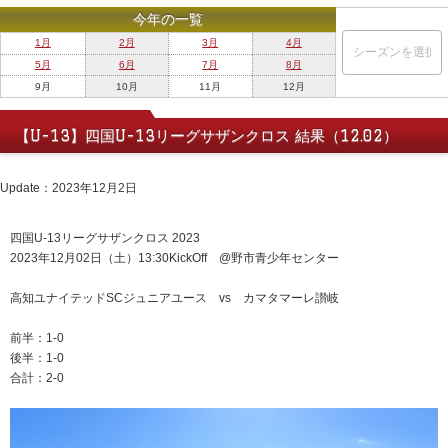
今年の一覧
1月
2月
3月
4月
5月
6月
7月
8月
9月
10月
11月
12月
【U-13】四国U-13リーグサザンクロス 結果（12.02）
Update：2023年12月2日
四国U-13リーグサザンクロス 2023
2023年12月02日（土）13:30KickOff @野市青少年センター
高知ユナイテッドSCジュニアユース vs カマタマーレ讃岐
前半：1-0
後半：1-0
合計：2-0