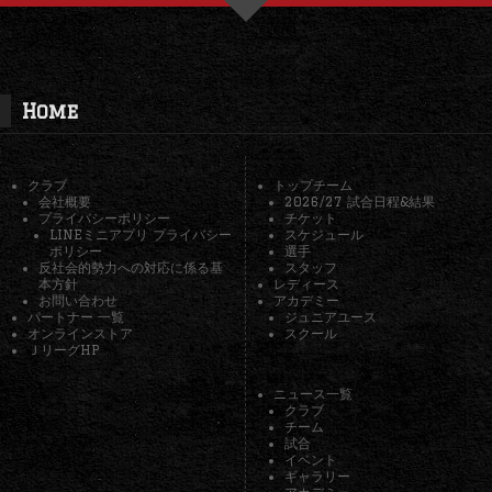
Home
クラブ
トップチーム
会社概要
2026/27 試合日程&結果
プライバシーポリシー
チケット
LINEミニアプリ プライバシー
スケジュール
ポリシー
選手
反社会的勢力への対応に係る基
スタッフ
本方針
レディース
お問い合わせ
アカデミー
パートナー 一覧
ジュニアユース
オンラインストア
スクール
ＪリーグHP
ニュース一覧
クラブ
チーム
試合
イベント
ギャラリー