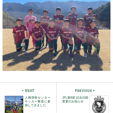
« Next
Previous »
人権啓発センター
JFL第9節 試合日程
サッカー教室に参
変更のお知らせ
加してきました