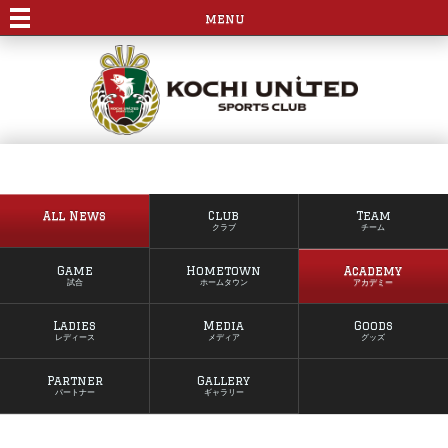
menu
All News
Club
Team
クラブ
チーム
Game
Hometown
Academy
試合
ホームタウン
アカデミー
Ladies
Media
Goods
レディース
メディア
グッズ
Partner
Gallery
パートナー
ギャラリー