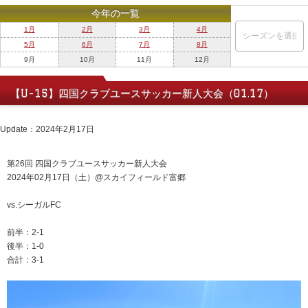
今年の一覧
1月
2月
3月
4月
5月
6月
7月
8月
9月
10月
11月
12月
【U-15】四国クラブユースサッカー新人大会（01.17）
Update：2024年2月17日
第26回 四国クラブユースサッカー新人大会
2024年02月17日（土）@スカイフィールド富郷
vs.シーガルFC
前半：2-1
後半：1-0
合計：3-1