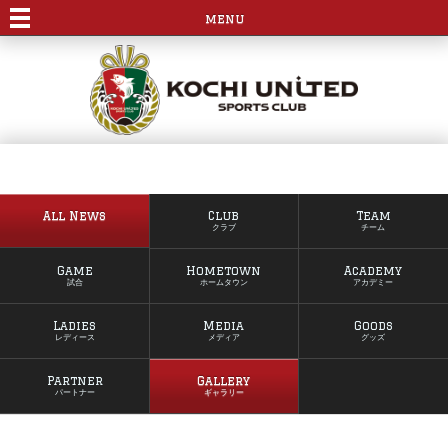
menu
All News
Club
Team
クラブ
チーム
Game
Hometown
Academy
試合
ホームタウン
アカデミー
Ladies
Media
Goods
レディース
メディア
グッズ
Partner
Gallery
パートナー
ギャラリー