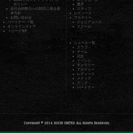
ポリシー
選手
反社会的勢力への対応に係る基
スタッフ
本方針
レディース
お問い合わせ
アカデミー
パートナー 一覧
ジュニアユース
オンラインストア
スクール
ＪリーグHP
ニュース一覧
クラブ
チーム
試合
イベント
ギャラリー
アカデミー
レディース
メディア
グッズ
パートナー
Copyright © 2014. KOCHI UNITED. All Rights Reserved.