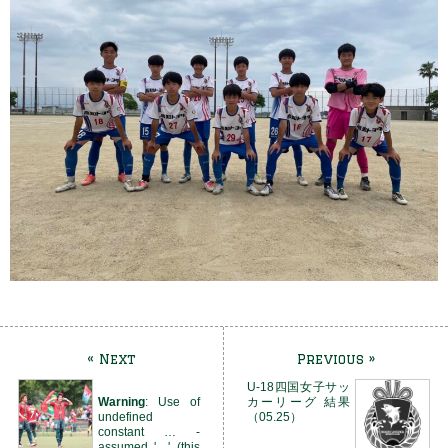
« Next
Previous »
U-18四国女子サッ
Warning
: Use of
カーリーグ 結果
undefined
（05.25）
constant … -
assumed '…' (this