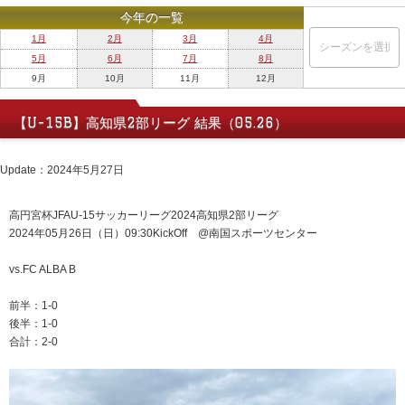
今年の一覧
1月
2月
3月
4月
5月
6月
7月
8月
9月
10月
11月
12月
【U-15B】高知県2部リーグ 結果（05.26）
Update：2024年5月27日
高円宮杯JFAU-15サッカーリーグ2024高知県2部リーグ
2024年05月26日（日）09:30KickOff @南国スポーツセンター
vs.FC ALBA B
前半：1-0
後半：1-0
合計：2-0