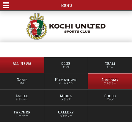
menu
All News
Club
Team
クラブ
チーム
Game
Hometown
Academy
試合
ホームタウン
アカデミー
Ladies
Media
Goods
レディース
メディア
グッズ
Partner
Gallery
パートナー
ギャラリー