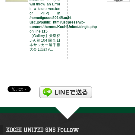
will throw an Error
in a future version
of PHP) in
/home/igosso2014/kochi-
usc.jp/public_html/uscpress/wp-
content/themes/KochiUnited/single.php
on line
115
【Gallery】天皇杯
JFA 第104回全日
本サッカー選手権
大会 1回戦 v…
KOCHI UNITED SNS Follow