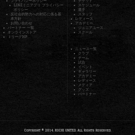
プライバシーポリシー
チケット
LINEミニアプリ プライバシー
スケジュール
ポリシー
選手
反社会的勢力への対応に係る基
スタッフ
本方針
レディース
お問い合わせ
アカデミー
パートナー 一覧
ジュニアユース
オンラインストア
スクール
ＪリーグHP
ニュース一覧
クラブ
チーム
試合
イベント
ギャラリー
アカデミー
レディース
メディア
グッズ
パートナー
Copyright © 2014. KOCHI UNITED. All Rights Reserved.