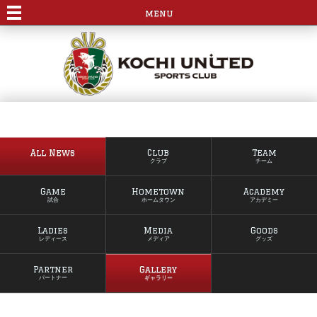
menu
All News
Club
Team
クラブ
チーム
Game
Hometown
Academy
試合
ホームタウン
アカデミー
Ladies
Media
Goods
レディース
メディア
グッズ
Partner
Gallery
パートナー
ギャラリー