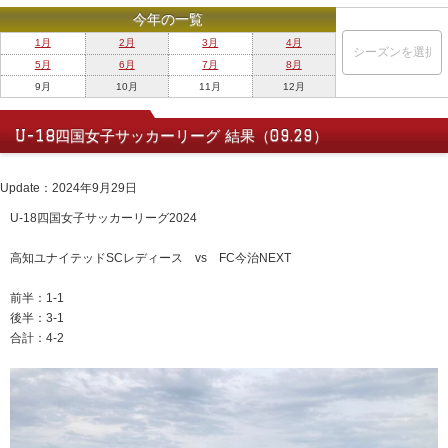
今年の一覧
1月
2月
3月
4月
5月
6月
7月
8月
9月
10月
11月
12月
U-18四国女子サッカーリーグ 結果（09.29）
Update：2024年9月29日
U-18四国女子サッカーリーグ2024
高知ユナイテッドSCレディース vs FC今治NEXT
前半：1-1
後半：3-1
合計：4-2