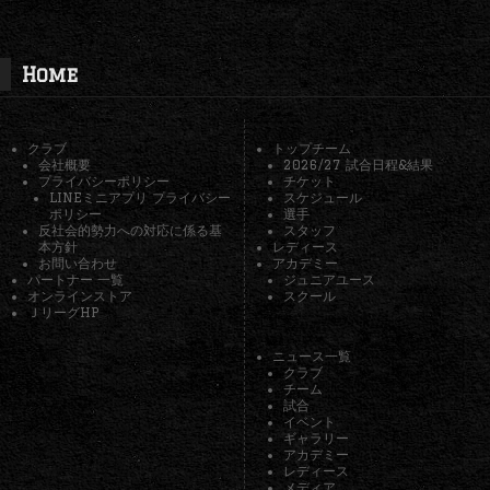
Home
クラブ
トップチーム
会社概要
2026/27 試合日程&結果
プライバシーポリシー
チケット
LINEミニアプリ プライバシー
スケジュール
ポリシー
選手
反社会的勢力への対応に係る基
スタッフ
本方針
レディース
お問い合わせ
アカデミー
パートナー 一覧
ジュニアユース
オンラインストア
スクール
ＪリーグHP
ニュース一覧
クラブ
チーム
試合
イベント
ギャラリー
アカデミー
レディース
メディア