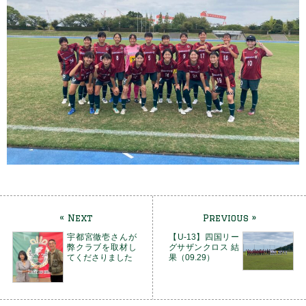
« Next
Previous »
宇都宮徹壱さんが
【U-13】四国リー
弊クラブを取材し
グサザンクロス 結
てくださりました
果（09.29）