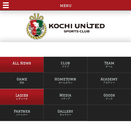
menu
All News
Club
Team
クラブ
チーム
Game
Hometown
Academy
試合
ホームタウン
アカデミー
Ladies
Media
Goods
レディース
メディア
グッズ
Partner
Gallery
パートナー
ギャラリー