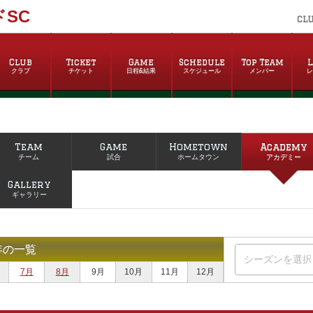
SC
CL
Club
Ticket
Game
Schedule
Top Team
L
クラブ
チケット
日程&結果
スケジュール
メンバー
Team
Game
Hometown
Academy
チーム
試合
ホームタウン
アカデミー
Gallery
ギャラリー
年の一覧
7月
8月
9月
10月
11月
12月