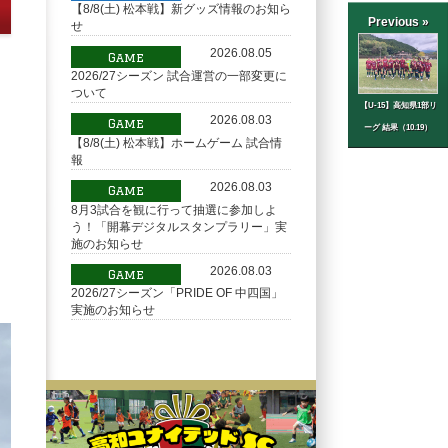
【8/8(土) 松本戦】新グッズ情報のお知ら
Previous »
せ
2026.08.05
Game
2026/27シーズン 試合運営の一部変更に
ついて
【U-15】高知県1部リ
2026.08.03
Game
ーグ 結果（10.19）
【8/8(土) 松本戦】ホームゲーム 試合情
報
2026.08.03
Game
8月3試合を観に行って抽選に参加しよ
う！「開幕デジタルスタンプラリー」実
施のお知らせ
2026.08.03
Game
2026/27シーズン「PRIDE OF 中四国」
実施のお知らせ