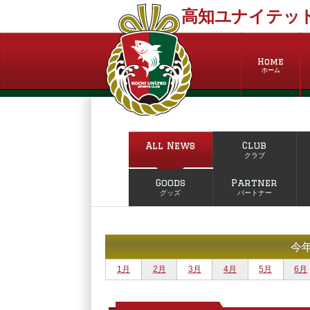
高知ユナイテッド
Home
ホーム
All News
Club
クラブ
Goods
Partner
グッズ
パートナー
今
1月
2月
3月
4月
5月
6月