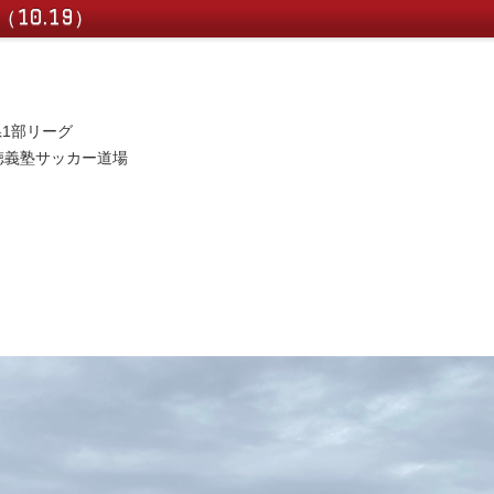
10.19）
県1部リーグ
 @明徳義塾サッカー道場