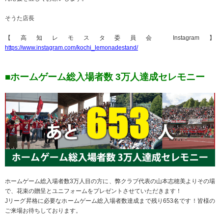
そうた店長
【高知レモスタ委員会 Instagram】
https://www.instagram.com/kochi_lemonadestand/
■ホームゲーム総入場者数 3万人達成セレモニー
ホームゲーム総入場者数3万人目の方に、弊クラブ代表の山本志穂美よりその場
で、花束の贈呈とユニフォームをプレゼントさせていただきます！
Jリーグ昇格に必要なホームゲーム総入場者数達成まで残り653名です！皆様の
ご来場お待ちしております。