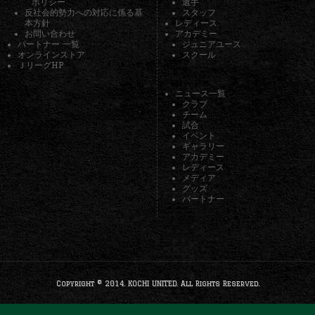
ポリシー
選手
反社会的勢力への対応に係る基
スタッフ
本方針
レディース
お問い合わせ
アカデミー
パートナー 一覧
ジュニアユース
オンラインストア
スクール
ＪリーグHP
ニュース一覧
クラブ
チーム
試合
イベント
ギャラリー
アカデミー
レディース
メディア
グッズ
パートナー
Copyright © 2014. KOCHI UNITED. All Rights Reserved.