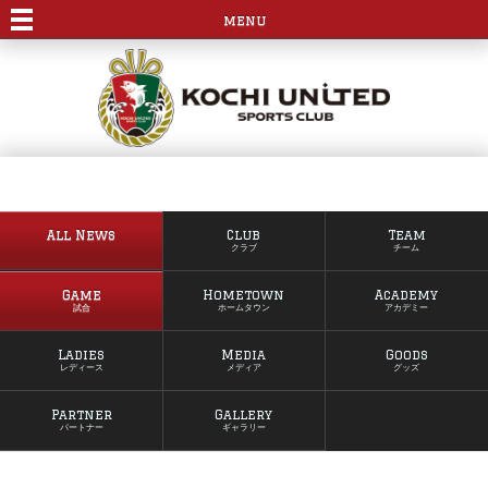
menu
All News
Club
Team
クラブ
チーム
Game
Hometown
Academy
試合
ホームタウン
アカデミー
Ladies
Media
Goods
レディース
メディア
グッズ
Partner
Gallery
パートナー
ギャラリー