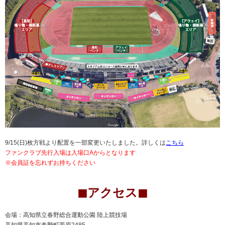
9/15(日)枚方戦より配置を一部変更いたしました。詳しくは
こちら
ファンクラブ先行入場は入場口Aからとなります
※会員証を忘れずお持ちください
◼︎アクセス◼︎
会場：高知県立春野総合運動公園 陸上競技場
高知県高知市春野町芳原2485