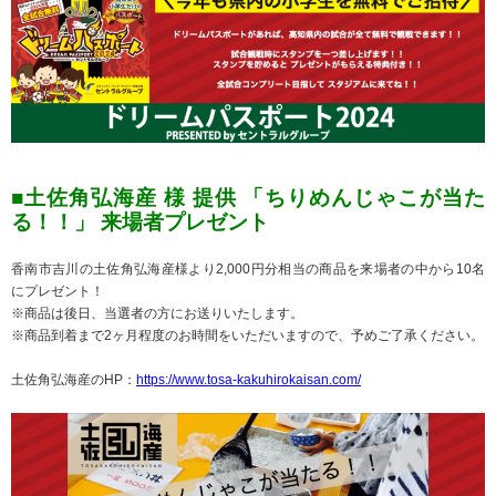
■土佐角弘海産 様 提供 「ちりめんじゃこが当た
る！！」 来場者プレゼント
香南市吉川の土佐角弘海産様より2,000円分相当の商品を来場者の中から10名
にプレゼント！
※商品は後日、当選者の方にお送りいたします。
※商品到着まで2ヶ月程度のお時間をいただいますので、予めご了承ください。
土佐角弘海産のHP：
https://www.tosa-kakuhirokaisan.com/