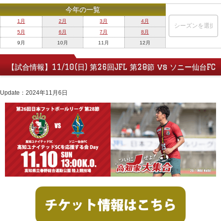
今年の一覧
1月
2月
3月
4月
5月
6月
7月
8月
9月
10月
11月
12月
【試合情報】11/10(日) 第26回JFL 第28節 vs ソニー仙台FC
Update：2024年11月6日