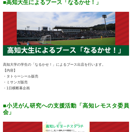
■高知大生によるブース「なるかせ！」
高知大学の学生の「なるかせ！」によるブース出店を行います。
【内容】
・タトゥーシール販売
・ミサンガ販売
・1日横断幕企画
■小児がん研究への支援活動「高知レモスタ委員
会」