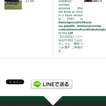
（11.09）
undefined
constant … -
assumed '…' (this
will throw an Error
in a future version
of PHP) in
/home/igosso2014/kochi-
usc.jp/public_html/uscpress/wp-
content/themes/KochiUnited/single
on line
128
【11/10(日) ソニー
仙台FC戦】三山ひ
ろしさん、櫻井つ
ぐみ選手 ご来場の
お…