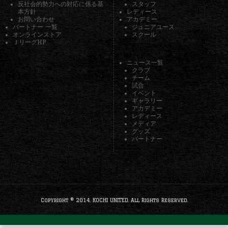
反社会的勢力への対応に係る基
スタッフ
本方針
レディース
お問い合わせ
アカデミー
パートナー 一覧
ジュニアユース
オンラインストア
スクール
ＪリーグHP
ニュース一覧
クラブ
チーム
試合
イベント
ギャラリー
アカデミー
レディース
メディア
グッズ
パートナー
Copyright © 2014. KOCHI UNITED. All Rights Reserved.