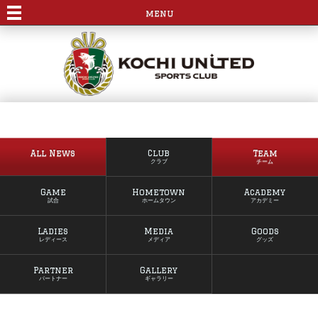
menu
All News
Club
Team
クラブ
チーム
Game
Hometown
Academy
試合
ホームタウン
アカデミー
Ladies
Media
Goods
レディース
メディア
グッズ
Partner
Gallery
パートナー
ギャラリー