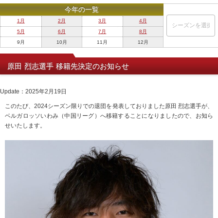
今年の一覧
1月
2月
3月
4月
5月
6月
7月
8月
9月
10月
11月
12月
原田 烈志選手 移籍先決定のお知らせ
Update：2025年2月19日
このたび、2024シーズン限りでの退団を発表しておりました原田 烈志選手が、
ベルガロッソいわみ（中国リーグ）へ移籍することになりましたので、お知ら
せいたします。