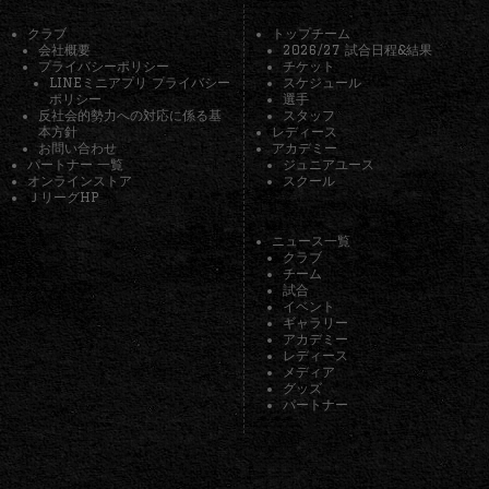
クラブ
トップチーム
会社概要
2026/27 試合日程&結果
プライバシーポリシー
チケット
LINEミニアプリ プライバシー
スケジュール
ポリシー
選手
反社会的勢力への対応に係る基
スタッフ
本方針
レディース
お問い合わせ
アカデミー
パートナー 一覧
ジュニアユース
オンラインストア
スクール
ＪリーグHP
ニュース一覧
クラブ
チーム
試合
イベント
ギャラリー
アカデミー
レディース
メディア
グッズ
パートナー