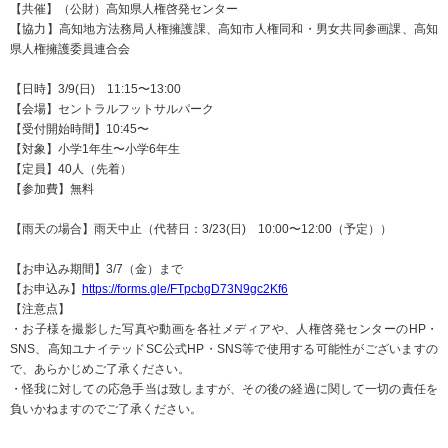
【共催】（公財）高知県人権啓発センター
【協力】高知地方法務局人権擁護課、高知市人権同和・男女共同参画課、高知
県人権擁護委員連合会
【日時】3/9(日) 11:15〜13:00
【会場】セントラルフットサルパーク
【受付開始時間】10:45〜
【対象】小学1年生
〜小学6年生
【定員】40人（先着）
【参加費】無料
【雨天の場合】雨天中止（代替日：3/23(日) 10:00〜12:00（予定））
【お申込み期間】3/7（金）まで
【お申込み】
https://forms.gle/FTpcbgD73N9gc2Kf6
【注意点】
・お子様を撮影した写真や動画を各社メディアや、人権啓発センターのHP・
SNS、高知ユナイテッドSC公式HP・SNS等で使用する可能性がございますの
で、あらかじめご了承ください。
・怪我に対しての応急手当は致しますが、その後の経過に関して一切の責任を
負いかねますのでご了承ください。