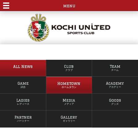
menu
All News
Club
Team
クラブ
チーム
Game
Hometown
Academy
試合
ホームタウン
アカデミー
Ladies
Media
Goods
レディース
メディア
グッズ
Partner
Gallery
パートナー
ギャラリー