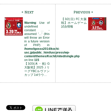
« Next
Previous »
【3/2(日) FC大阪
Warning
: Use of
戦】ホームゲーム
undefined
試合情報
constant … -
assumed '…' (this
will throw an Error
in a future version
of PHP) in
/home/igosso2014/kochi-
usc.jp/public_html/uscpress/wp-
content/themes/KochiUnited/single.php
on line
115
【3/20(木・祝) G
大阪戦】2025Ｊリ
ーグYBCルヴァン
カップ 1stラウ…