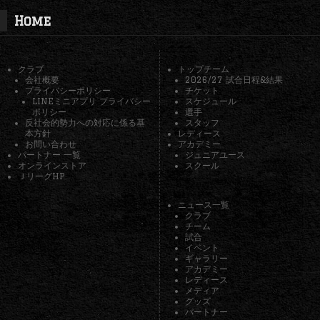
Home
クラブ
トップチーム
会社概要
2026/27 試合日程&結果
プライバシーポリシー
チケット
LINEミニアプリ プライバシー
スケジュール
ポリシー
選手
反社会的勢力への対応に係る基
スタッフ
本方針
レディース
お問い合わせ
アカデミー
パートナー 一覧
ジュニアユース
オンラインストア
スクール
ＪリーグHP
ニュース一覧
クラブ
チーム
試合
イベント
ギャラリー
アカデミー
レディース
メディア
グッズ
パートナー