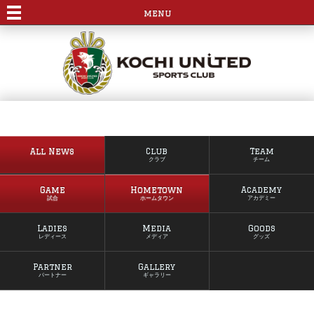
menu
All News
Club
Team
クラブ
チーム
Game
Hometown
Academy
試合
ホームタウン
アカデミー
Ladies
Media
Goods
レディース
メディア
グッズ
Partner
Gallery
パートナー
ギャラリー