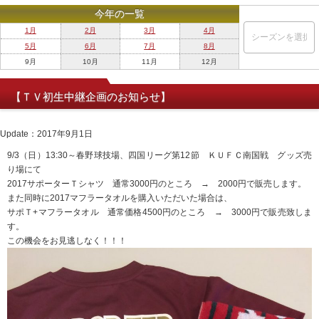
今年の一覧
1月
2月
3月
4月
5月
6月
7月
8月
9月
10月
11月
12月
【ＴＶ初生中継企画のお知らせ】
Update：2017年9月1日
9/3（日）13:30～春野球技場、四国リーグ第12節 ＫＵＦＣ南国戦 グッズ売
り場にて
2017サポーターＴシャツ 通常3000円のところ → 2000円で販売します。
また同時に2017マフラータオルを購入いただいた場合は、
サポＴ+マフラータオル 通常価格4500円のところ → 3000円で販売致しま
す。
この機会をお見逃しなく！！！