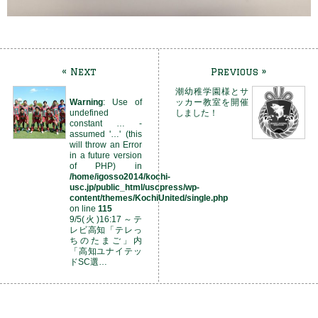
« Next
Previous »
潮幼稚学園様とサ
Warning
: Use of
ッカー教室を開催
undefined
しました！
constant … -
assumed '…' (this
will throw an Error
in a future version
of PHP) in
/home/igosso2014/kochi-
usc.jp/public_html/uscpress/wp-
content/themes/KochiUnited/single.php
on line
115
9/5(火)16:17～テ
レビ高知「テレっ
ちのたまご」内
「高知ユナイテッ
ドSC選…