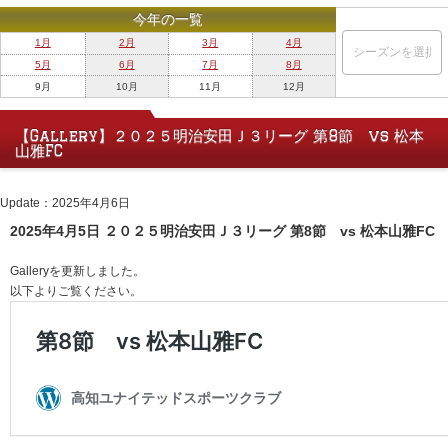
今年の一覧
1月
2月
3月
4月
5月
6月
7月
8月
9月
10月
11月
12月
【Gallery】２０２５明治安田Ｊ３リーグ 第8節 vs 松本
山雅FC
Update：2025年4月6日
2025年4月5日 ２０２５明治安田Ｊ３リーグ 第8節 vs 松本山雅FC
Galleryを更新しました。
以下よりご覧ください。