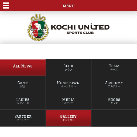
menu
All News
Club
Team
クラブ
チーム
Game
Hometown
Academy
試合
ホームタウン
アカデミー
Ladies
Media
Goods
レディース
メディア
グッズ
Partner
Gallery
パートナー
ギャラリー