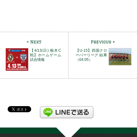
« Next
Previous »
【4/13(日) 栃木C
【U-15】四国クロ
戦】ホームゲーム
ーバーリーグ 結果
試合情報
（04.05）