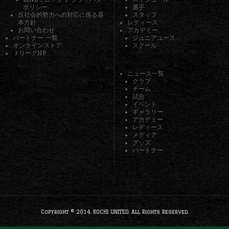
ポリシー
選手
反社会的勢力への対応に係る基
スタッフ
本方針
レディース
お問い合わせ
アカデミー
パートナー 一覧
ジュニアユース
オンラインストア
スクール
ＪリーグHP
ニュース一覧
クラブ
チーム
試合
イベント
ギャラリー
アカデミー
レディース
メディア
グッズ
パートナー
Copyright © 2014. KOCHI UNITED. All Rights Reserved.