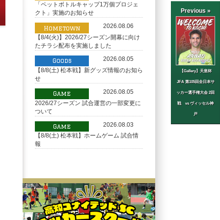
「ペットボトルキャップ1万個プロジェ
Previous »
クト」実施のお知らせ
2026.08.06
Hometown
【8/4(火)】2026/27シーズン開幕に向け
たチラシ配布を実施しました
2026.08.05
Goods
【8/8(土) 松本戦】新グッズ情報のお知ら
【Gallery】天皇杯
せ
JFA 第105回全日本サ
2026.08.05
ッカー選手権大会 2回
Game
2026/27シーズン 試合運営の一部変更に
戦 vs ヴィッセル神
ついて
戸
2026.08.03
Game
【8/8(土) 松本戦】ホームゲーム 試合情
報