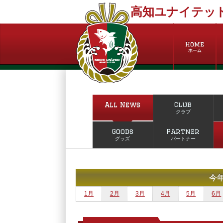
高知ユナイテッド
Home
ホーム
All News
Club
クラブ
Goods
Partner
グッズ
パートナー
今
1月
2月
3月
4月
5月
6月