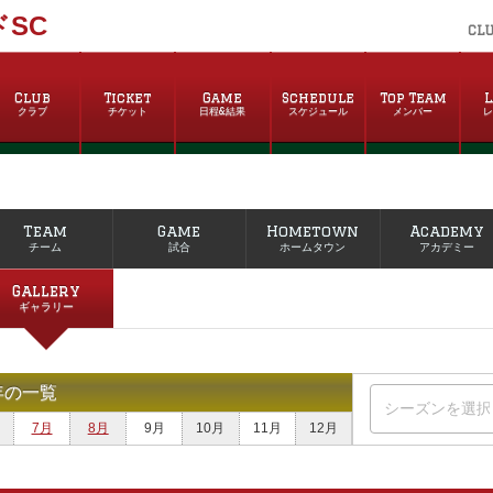
SC
CL
Club
Ticket
Game
Schedule
Top Team
L
クラブ
チケット
日程&結果
スケジュール
メンバー
Team
Game
Hometown
Academy
チーム
試合
ホームタウン
アカデミー
Gallery
ギャラリー
年の一覧
7月
8月
9月
10月
11月
12月