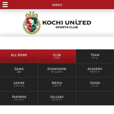
menu
All News
Club
Team
クラブ
チーム
Game
Hometown
Academy
試合
ホームタウン
アカデミー
Ladies
Media
Goods
レディース
メディア
グッズ
Partner
Gallery
パートナー
ギャラリー