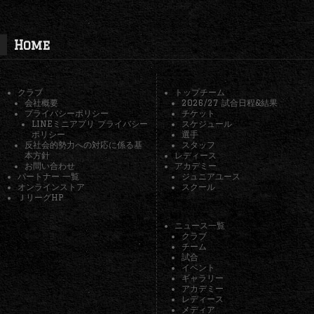
Home
クラブ
トップチーム
会社概要
2026/27 試合日程&結果
プライバシーポリシー
チケット
LINEミニアプリ プライバシー
スケジュール
ポリシー
選手
反社会的勢力への対応に係る基
スタッフ
本方針
レディース
お問い合わせ
アカデミー
パートナー 一覧
ジュニアユース
オンラインストア
スクール
ＪリーグHP
ニュース一覧
クラブ
チーム
試合
イベント
ギャラリー
アカデミー
レディース
メディア