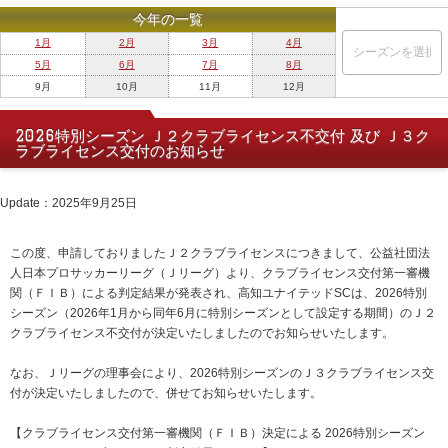
今年の一覧
1月
2月
3月
4月
5月
6月
7月
8月
9月
10月
11月
12月
2026特別シーズン Ｊ２クラブライセンス不交付 及び Ｊ３ク
ラブライセンス交付のお知らせ
Update：2025年9月25日
この度、申請しておりましたＪ２クラブライセンスにつきまして、公益社団法
人日本プロサッカーリーグ（Ｊリーグ）より、クラブライセンス交付第一審機
関（ＦＩＢ）による判定結果が発表され、高知ユナイテッドSCは、2026特別
シーズン（2026年1月から同年6月に特別シーズンとして設定する期間）のＪ２
クラブライセンス不交付が決定いたしましたのでお知らせいたします。
なお、Ｊリーグの理事会により、2026特別シーズンのＪ３クラブライセンス交
付が決定いたしましたので、併せてお知らせいたします。
【クラブライセンス交付第一審機関（ＦＩＢ）決定による 2026特別シーズン