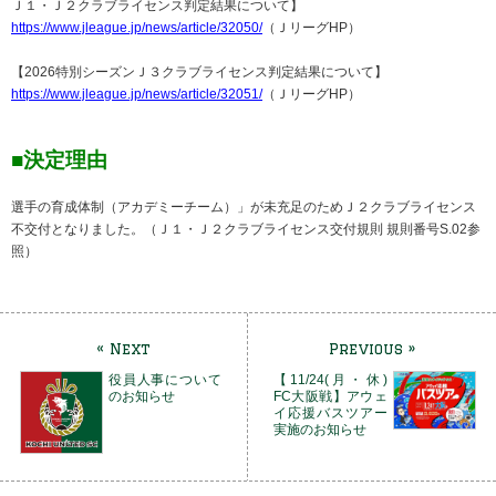
Ｊ１・Ｊ２クラブライセンス判定結果について】
https://www.jleague.jp/news/article/32050/
（ＪリーグHP）
【2026特別シーズンＪ３クラブライセンス判定結果について】
https://www.jleague.jp/news/article/32051/
（ＪリーグHP）
■決定理由
選手の育成体制（アカデミーチーム）」が未充足のためＪ２クラブライセンス
不交付となりました。（Ｊ１・Ｊ２クラブライセンス交付規則 規則番号S.02参
照）
« Next
Previous »
役員人事について
【11/24(月・休)
のお知らせ
FC大阪戦】アウェ
イ応援バスツアー
実施のお知らせ