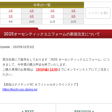
今年の一覧
1月
2月
3月
4月
5月
6月
7月
8月
9月
10月
11月
12月
2025オーセンティックユニフォームの新規注文について
Update：2025年10月3日
受注生産にて販売をしております「2025 オーセンティックユニフォーム」につ
きまして、今年度の購入申込を終了いたします。
ご購入希望のお客様は、
10/10(金) 12:00
までにオンラインストアにてご注文く
ださい。
【高知ユナイテッドSC オフィシャルオンラインストア】
https://kochi-usc.stores.jp/
« Next
Previous »