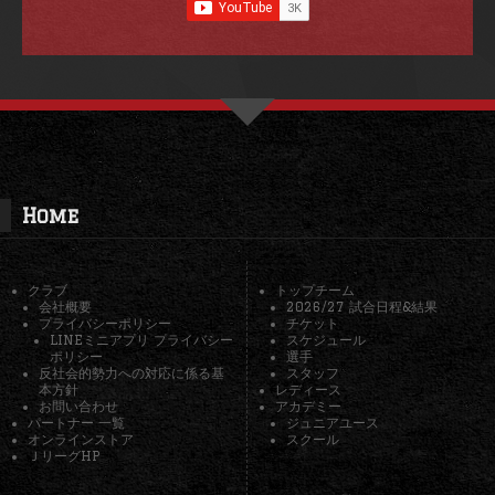
Home
クラブ
トップチーム
会社概要
2026/27 試合日程&結果
プライバシーポリシー
チケット
LINEミニアプリ プライバシー
スケジュール
ポリシー
選手
反社会的勢力への対応に係る基
スタッフ
本方針
レディース
お問い合わせ
アカデミー
パートナー 一覧
ジュニアユース
オンラインストア
スクール
ＪリーグHP