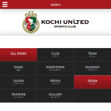
menu
All News
Club
Team
クラブ
チーム
Game
Hometown
Academy
試合
ホームタウン
アカデミー
Ladies
Media
Goods
レディース
メディア
グッズ
Partner
Gallery
パートナー
ギャラリー