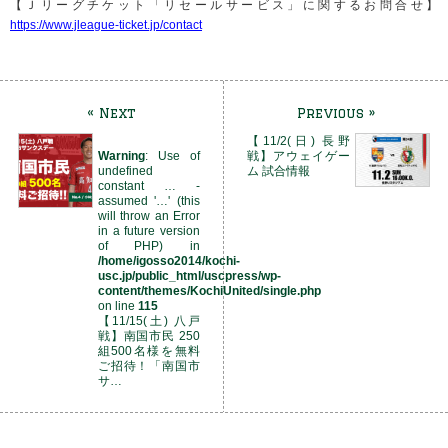
【Ｊリーグチケット「リセールサービス」に関するお問合せ】
https://www.jleague-ticket.jp/contact
« Next
Previous »
【11/2(日) 長野
Warning
: Use of
戦】アウェイゲー
undefined
ム 試合情報
constant … -
assumed '…' (this
will throw an Error
in a future version
of PHP) in
/home/igosso2014/kochi-
usc.jp/public_html/uscpress/wp-
content/themes/KochiUnited/single.php
on line
115
【11/15(土) 八戸
戦】南国市民 250
組500名様を無料
ご招待！「南国市
サ…