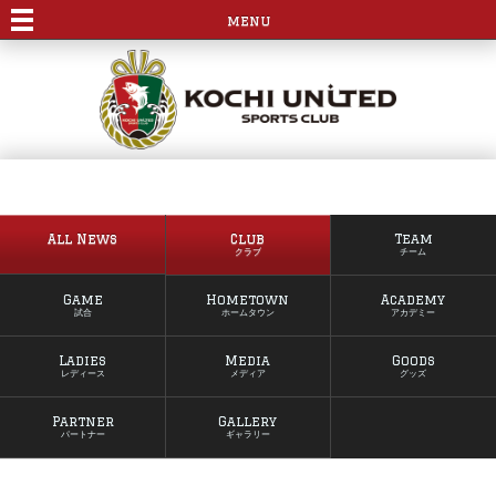
menu
All News
Club
Team
クラブ
チーム
Game
Hometown
Academy
試合
ホームタウン
アカデミー
Ladies
Media
Goods
レディース
メディア
グッズ
Partner
Gallery
パートナー
ギャラリー