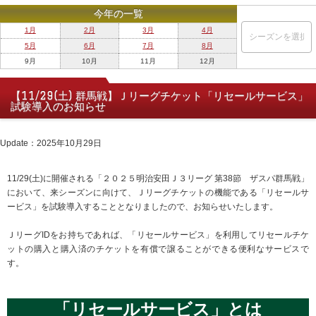
今年の一覧
1月
2月
3月
4月
5月
6月
7月
8月
9月
10月
11月
12月
【11/29(土) 群馬戦】Ｊリーグチケット「リセールサービス」
試験導入のお知らせ
Update：2025年10月29日
11/29(土)に開催される「２０２５明治安田Ｊ３リーグ 第38節 ザスパ群馬戦」
において、来シーズンに向けて、Ｊリーグチケットの機能である「リセールサ
ービス」を試験導入することとなりましたので、お知らせいたします。
ＪリーグIDをお持ちであれば、「リセールサービス」を利用してリセールチケ
ットの購入と購入済のチケットを有償で譲ることができる便利なサービスで
す。
「リセールサービス」とは