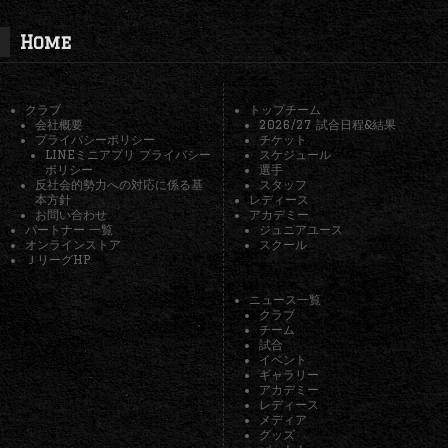
Home
クラブ
トップチーム
会社概要
2026/27 試合日程&結果
プライバシーポリシー
チケット
LINEミニアプリ プライバシー
スケジュール
ポリシー
選手
反社会的勢力への対応に係る基
スタッフ
本方針
レディース
お問い合わせ
アカデミー
パートナー 一覧
ジュニアユース
オンラインストア
スクール
ＪリーグHP
ニュース一覧
クラブ
チーム
試合
イベント
ギャラリー
アカデミー
レディース
メディア
グッズ