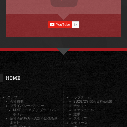
Home
クラブ
トップチーム
会社概要
2026/27 試合日程&結果
プライバシーポリシー
チケット
LINEミニアプリ プライバシー
スケジュール
ポリシー
選手
反社会的勢力への対応に係る基
スタッフ
本方針
レディース
お問い合わせ
アカデミー