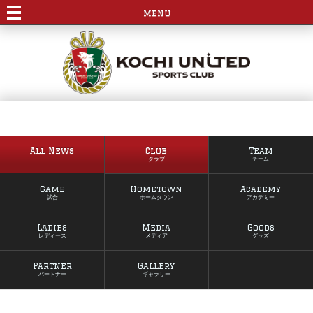
menu
All News
Club
Team
クラブ
チーム
Game
Hometown
Academy
試合
ホームタウン
アカデミー
Ladies
Media
Goods
レディース
メディア
グッズ
Partner
Gallery
パートナー
ギャラリー