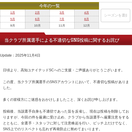
今年の一覧
1月
2月
3月
4月
5月
6月
7月
8月
9月
10月
11月
12月
当クラブ所属選手による不適切なSNS投稿に関するお詫び
Update：2025年11月4日
日頃より、高知ユナイテッドSCへのご支援・ご声援ありがとうございます。
この度、当クラブ所属選手のSNSアカウントにおいて、不適切な投稿がありま
した。
多くの皆様方にご迷惑をおかけしましたこと、深くお詫び申し上げます。
投稿後、当該選手自身も不適切であった旨を反省し、現在は投稿を削除してお
りますが、今回の件を厳粛に受け止め、クラブから当該選手へ厳重注意をする
とともに、全選手・スタッフに対して注意喚起を行い、ピッチ上だけでなく、
SNS上でのリスペクトも忘れず再発防止に努めてまいります。