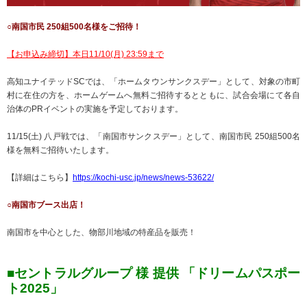
○南国市民 250組500名様をご招待！
【お申込み締切】本日11/10(月) 23:59まで
高知ユナイテッドSCでは、「ホームタウンサンクスデー」として、対象の市町
村に在住の方を、ホームゲームへ無料ご招待するとともに、試合会場にて各自
治体のPRイベントの実施を予定しております。
11/15(土) 八戸戦では、「南国市サンクスデー」として、南国市民 250組500名
様を無料ご招待いたします。
【詳細はこちら】
https://kochi-usc.jp/news/news-53622/
○南国市ブース出店！
南国市を中心とした、物部川地域の特産品を販売！
■セントラルグループ 様 提供 「ドリームパスポー
ト2025」