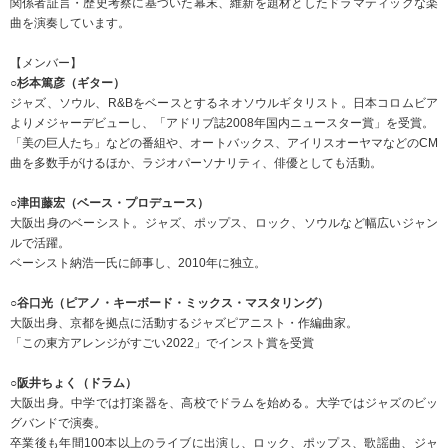
関係者証言・歴史考察に基づいた幕末、維新を題材としたドラマティックな楽
曲を演奏しています。
【メンバー】
○杉本篤彦（ギター）
ジャズ、ソウル、R&Bをベースとするネオソウルギタリスト。日本コロムビア
よりメジャーデビューし、「アドリブ誌2008年国内ニュースター賞」を受賞。
「美の巨人たち」などの番組や、オートバックス、アイリスオーヤマなどのCM
曲を多数手がけるほか、ラジオパーソナリティ、俳優としても活動。
○津田藤宏（ベース・プロデュース）
大阪出身のベーシスト。ジャズ、ポップス、ロック、ソウルなど幅広いジャン
ルで活躍。
ベーシスト納浩一氏に師事し、2010年に独立。
○谷口光（ピアノ・キーボード・ミックス・マスタリング）
大阪出身、京都を拠点に活動するジャズピアニスト・作編曲家。
「この東方アレンジがすごい2022」でインスト賞を受賞
○阪井ちょく（ドラム）
大阪出身。中学では打楽器を、高校でドラムを始める。大学ではジャズのビッ
グバンドで演奏。
卒業後も年間100本以上のライブに出演し、ロック、ポップス、歌謡曲、ジャ