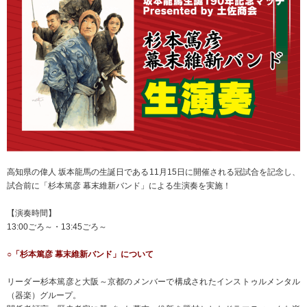
高知県の偉人 坂本龍馬の生誕日である11月15日に開催される冠試合を記念し、
試合前に「杉本篤彦 幕末維新バンド」による生演奏を実施！
【演奏時間】
13:00ごろ～・13:45ごろ～
○「杉本篤彦 幕末維新バンド」について
リーダー杉本篤彦と大阪～京都のメンバーで構成されたインストゥルメンタル
（器楽）グループ。