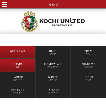
menu
All News
Club
Team
クラブ
チーム
Game
Hometown
Academy
試合
ホームタウン
アカデミー
Ladies
Media
Goods
レディース
メディア
グッズ
Partner
Gallery
パートナー
ギャラリー