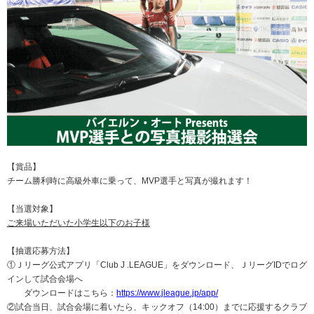
【賞品】
チーム勝利時に高級外車に乗って、MVP選手と写真が撮れます！
【当選対象】
ご来場いただいた小学生以下のお子様
【抽選応募方法】
①Ｊリーグ公式アプリ「Club J .LEAGUE」をダウンロード、ＪリーグIDでログ
インして試合会場へ
ダウンロードはこちら：
https://www.jleague.jp/app/
②試合当日、試合会場に着いたら、キックオフ（14:00）までに応援するクラブ