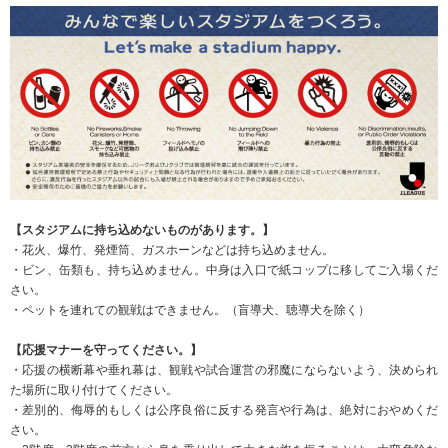
【スタジアムに持ち込めないものがあります。】
・花火、爆竹、発煙筒、ガスホーンなどは持ち込めません。
・ビン、缶類も、持ち込めません。中身は入口で紙コップに移してご入場くだ
さい。
・ペットを連れての観戦はできません。（盲導犬、聴導犬を除く）
【応援マナーを守ってください。】
・応援の横断幕や垂れ幕は、観戦や試合運営の邪魔にならないよう、決められ
た場所に取り付けてください。
・差別的、侮辱的もしくは公序良俗に反する発言や行為は、絶対におやめくだ
さい。