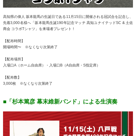
高知県の偉人 坂本龍馬の生誕日である11月15日に開催される冠試合を記念し、
先着3,000名様へ「坂本龍馬生誕190年記念マッチ 高知ユナイテッドSC & 土佐
商会 コラボTシャツ」を来場者プレゼント！
【配布時間】
開場時間〜 ※なくなり次第終了
【配布場所】
入場口A（ホーム自由席）・入場口B（A自由席・S指定席）
【配布数】
3,000枚 ※なくなり次第終了
■「杉本篤彦 幕末維新バンド」による生演奏