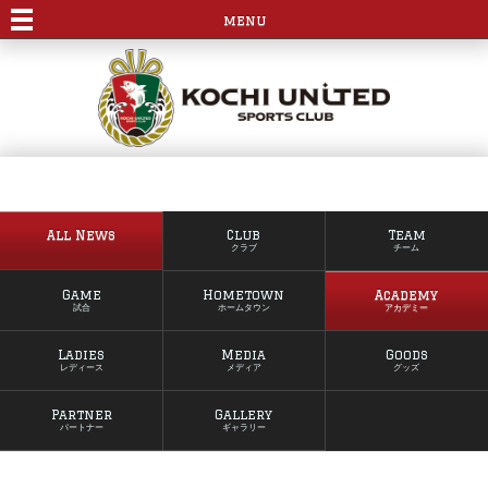
menu
All News
Club
Team
クラブ
チーム
Game
Hometown
Academy
試合
ホームタウン
アカデミー
Ladies
Media
Goods
レディース
メディア
グッズ
Partner
Gallery
パートナー
ギャラリー