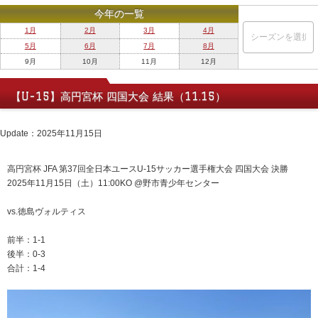
今年の一覧
1月
2月
3月
4月
5月
6月
7月
8月
9月
10月
11月
12月
【U-15】高円宮杯 四国大会 結果（11.15）
Update：2025年11月15日
高円宮杯 JFA 第37回全日本ユースU-15サッカー選手権大会 四国大会 決勝
2025年11月15日（土）11:00KO @野市青少年センター
vs.徳島ヴォルティス
前半：1-1
後半：0-3
合計：1-4