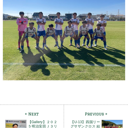
« Next
Previous »
【Gallery】２０２
【U-13】四国リー
５明治安田Ｊ３リ
グサザンクロス 結