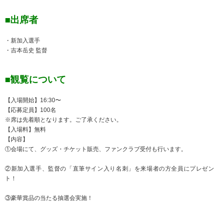
■出席者
・新加入選手
・吉本岳史 監督
■観覧について
【入場開始】16:30〜
【応募定員】100名
※席は先着順となります。ご了承ください。
【入場料】無料
【内容】
①会場にて、グッズ・チケット販売、ファンクラブ受付も行います。
②新加入選手、監督の「直筆サイン入り名刺」を来場者の方全員にプレゼン
ト！
③豪華賞品の当たる抽選会実施！