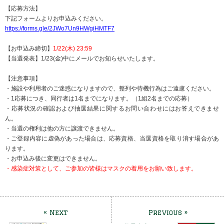
【応募方法】
下記フォームよりお申込みください。
https://forms.gle/2JWo7Un9HWgiHMTF7
【お申込み締切】
1/22(木) 23:59
【当選発表】1/23(金)中にメールでお知らせいたします。
【注意事項】
・施設や利用者のご迷惑になりますので、整列や待機行為はご遠慮ください。
・1応募につき、同行者は1名までになります。（1組2名までの応募）
・応募状況の確認および抽選結果に関するお問い合わせにはお答えできませ
ん。
・当選の権利は他の方に譲渡できません。
・ご登録内容に虚偽があった場合は、応募資格、当選資格を取り消す場合があ
ります。
・お申込み後に変更はできません。
・感染症対策として、ご参加の皆様はマスクの着用をお願い致します。
« Next
Previous »