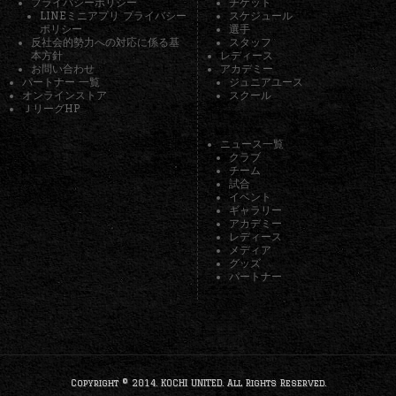
プライバシーポリシー
チケット
LINEミニアプリ プライバシー
スケジュール
ポリシー
選手
反社会的勢力への対応に係る基
スタッフ
本方針
レディース
お問い合わせ
アカデミー
パートナー 一覧
ジュニアユース
オンラインストア
スクール
ＪリーグHP
ニュース一覧
クラブ
チーム
試合
イベント
ギャラリー
アカデミー
レディース
メディア
グッズ
パートナー
Copyright © 2014. KOCHI UNITED. All Rights Reserved.