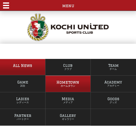
menu
All News
Club
Team
クラブ
チーム
Game
Hometown
Academy
試合
ホームタウン
アカデミー
Ladies
Media
Goods
レディース
メディア
グッズ
Partner
Gallery
パートナー
ギャラリー