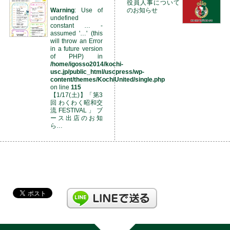
役員人事について
Warning
: Use of
のお知らせ
undefined
constant … -
assumed '…' (this
will throw an Error
in a future version
of PHP) in
/home/igosso2014/kochi-
usc.jp/public_html/uscpress/wp-
content/themes/KochiUnited/single.php
on line
115
【1/17(土)】「第3
回 わくわく昭和交
流FESTIVAL」ブ
ース出店のお知
ら…