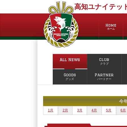
高知ユナイテッド
Home
ホーム
All News
Club
クラブ
Goods
Partner
グッズ
パートナー
今
1月
2月
3月
4月
5月
6月