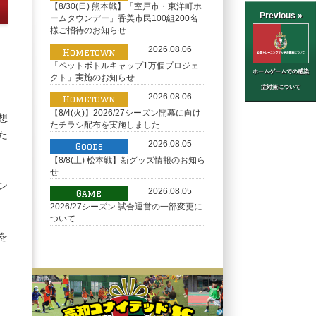
【8/30(日) 熊本戦】「室戸市・東洋町ホ
Previous »
ームタウンデー」香美市民100組200名
様ご招待のお知らせ
2026.08.06
Hometown
「ペットボトルキャップ1万個プロジェ
ホームゲームでの感染
クト」実施のお知らせ
症対策について
2026.08.06
Hometown
【8/4(火)】2026/27シーズン開幕に向け
想
たチラシ配布を実施しました
た
2026.08.05
Goods
【8/8(土) 松本戦】新グッズ情報のお知ら
せ
ン
2026.08.05
Game
2026/27シーズン 試合運営の一部変更に
ついて
を