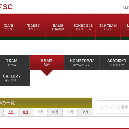
SC
CL
Club
Ticket
Game
Schedule
Top Team
L
クラブ
チケット
日程&結果
スケジュール
メンバー
Team
Game
Hometown
Academy
チーム
試合
ホームタウン
アカデミー
Gallery
ギャラリー
年の一覧
7月
8月
9月
10月
11月
12月