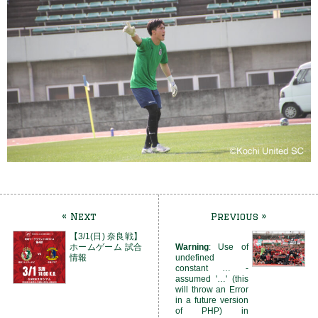
« Next
Previous »
【3/1(日) 奈良戦】
ホームゲーム 試合
Warning
: Use of
情報
undefined
constant … -
assumed '…' (this
will throw an Error
in a future version
of PHP) in