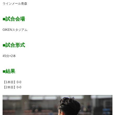
ラインメール青森
■試合会場
GIKENスタジアム
■試合形式
45分×2本
■結果
【1本目】0-0
【2本目】0-0