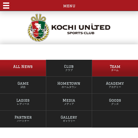
menu
All News
Club
Team
クラブ
チーム
Game
Hometown
Academy
試合
ホームタウン
アカデミー
Ladies
Media
Goods
レディース
メディア
グッズ
Partner
Gallery
パートナー
ギャラリー