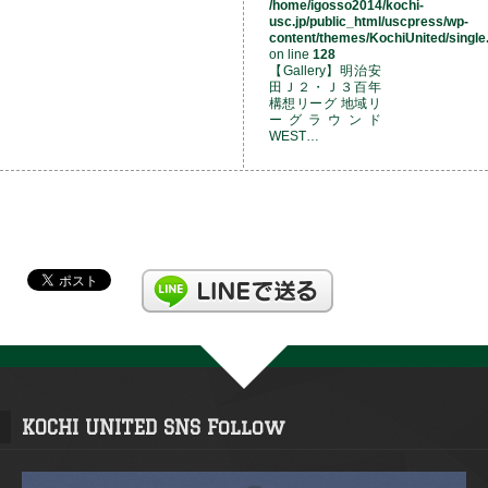
/home/igosso2014/kochi-
usc.jp/public_html/uscpress/wp-
content/themes/KochiUnited/single
on line
128
【Gallery】明治安
田Ｊ２・Ｊ３百年
構想リーグ 地域リ
ーグラウンド
WEST…
KOCHI UNITED SNS Follow