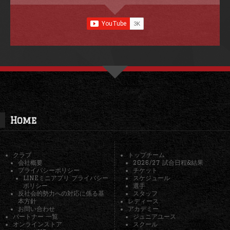
Home
クラブ
トップチーム
会社概要
2026/27 試合日程&結果
プライバシーポリシー
チケット
LINEミニアプリ プライバシー
スケジュール
ポリシー
選手
反社会的勢力への対応に係る基
スタッフ
本方針
レディース
お問い合わせ
アカデミー
パートナー 一覧
ジュニアユース
オンラインストア
スクール