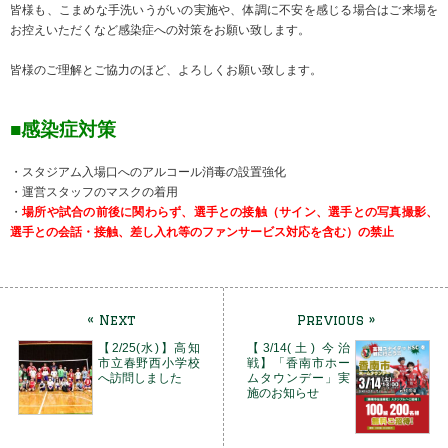
皆様も、こまめな手洗いうがいの実施や、体調に不安を感じる場合はご来場を
お控えいただくなど感染症への対策をお願い致します。
皆様のご理解とご協力のほど、よろしくお願い致します。
■感染症対策
・スタジアム入場口へのアルコール消毒の設置強化
・運営スタッフのマスクの着用
・
場所や試合の前後に関わらず、選手との接触（サイン、選手との写真撮影、
選手との会話・接触、差し入れ等のファンサービス対応を含む）の禁止
« Next
Previous »
【2/25(水)】高知
【3/14(土) 今治
市立春野西小学校
戦】「香南市ホー
へ訪問しました
ムタウンデー」実
施のお知らせ