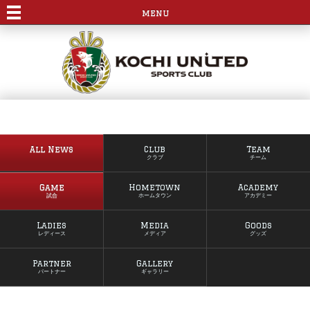
menu
All News
Club
Team
クラブ
チーム
Game
Hometown
Academy
試合
ホームタウン
アカデミー
Ladies
Media
Goods
レディース
メディア
グッズ
Partner
Gallery
パートナー
ギャラリー