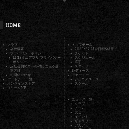
Home
クラブ
トップチーム
会社概要
2026/27 試合日程&結果
プライバシーポリシー
チケット
LINEミニアプリ プライバシー
スケジュール
ポリシー
選手
反社会的勢力への対応に係る基
スタッフ
本方針
レディース
お問い合わせ
アカデミー
パートナー 一覧
ジュニアユース
オンラインストア
スクール
ＪリーグHP
ニュース一覧
クラブ
チーム
試合
イベント
ギャラリー
アカデミー