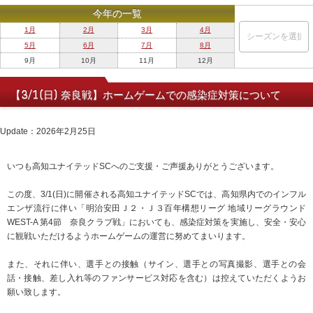
今年の一覧
1月
2月
3月
4月
5月
6月
7月
8月
9月
10月
11月
12月
【3/1(日) 奈良戦】ホームゲームでの感染症対策について
Update：2026年2月25日
いつも高知ユナイテッドSCへのご支援・ご声援ありがとうございます。
この度、3/1(日)に開催される高知ユナイテッドSCでは、高知県内でのインフル
エンザ流行に伴い「明治安田Ｊ２・Ｊ３百年構想リーグ 地域リーグラウンド
WEST-A 第4節 奈良クラブ戦」においても、感染症対策を実施し、安全・安心
に観戦いただけるようホームゲームの運営に努めてまいります。
また、それに伴い、選手との接触（サイン、選手との写真撮影、選手との会
話・接触、差し入れ等のファンサービス対応を含む）は控えていただくようお
願い致します。