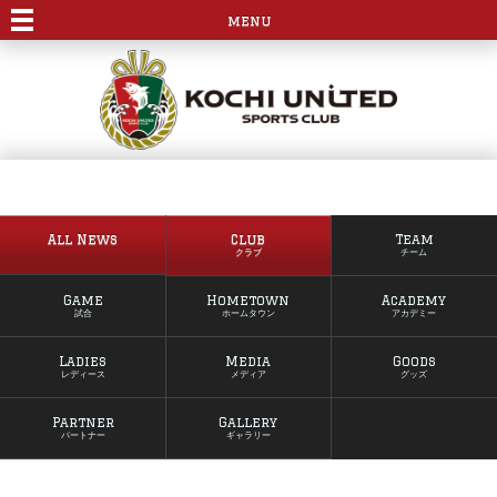
menu
All News
Club
Team
クラブ
チーム
Game
Hometown
Academy
試合
ホームタウン
アカデミー
Ladies
Media
Goods
レディース
メディア
グッズ
Partner
Gallery
パートナー
ギャラリー