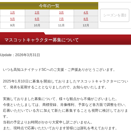
今年の一覧
1月
2月
3月
4月
5月
6月
7月
8月
9月
10月
11月
12月
マスコットキャラクター募集について
Update：2026年3月31日
いつも高知ユナイテッドSCへのご支援・ご声援ありがとうございます。
2025年1月10日に募集を開始しておりましたマスコットキャラクターについ
て、発表を延期することとなりましたので、お知らせいたします。
実施しておりました募集について、様々な観点から不備がございました。
今後といたしましては、商標登録、肖像権利、予算など各方面で調整を行い、
応募いただいている方に加えて新たに募集することも視野に検討しておりま
す。
当初の予定よりお時間がかかり大変申し訳ございません。
また、現時点で応募いただいております皆様には謝礼を考えております。