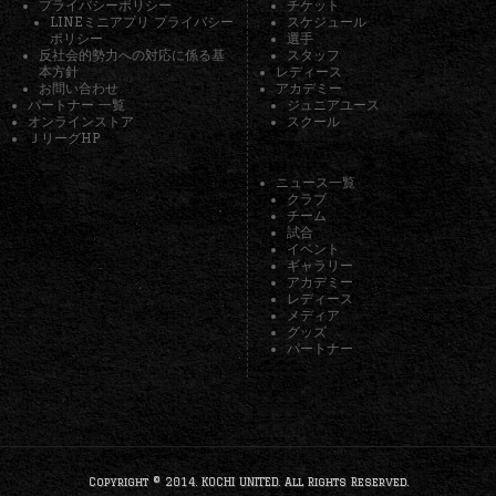
プライバシーポリシー
チケット
LINEミニアプリ プライバシー
スケジュール
ポリシー
選手
反社会的勢力への対応に係る基
スタッフ
本方針
レディース
お問い合わせ
アカデミー
パートナー 一覧
ジュニアユース
オンラインストア
スクール
ＪリーグHP
ニュース一覧
クラブ
チーム
試合
イベント
ギャラリー
アカデミー
レディース
メディア
グッズ
パートナー
Copyright © 2014. KOCHI UNITED. All Rights Reserved.