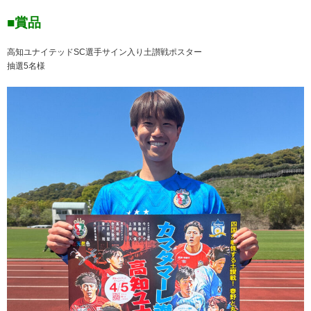
■賞品
高知ユナイテッドSC選手サイン入り土讃戦ポスター
抽選5名様