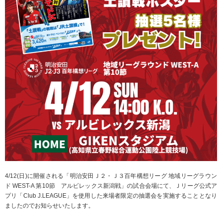
4/12(日)に開催される「明治安田Ｊ２・Ｊ３百年構想リーグ 地域リーグラウン
ド WEST-A 第10節 アルビレックス新潟戦」の試合会場にて、Ｊリーグ公式ア
プリ「Club J.LEAGUE」を使用した来場者限定の抽選会を実施することとなり
ましたのでお知らせいたします。