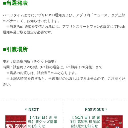
■当選発表
ハーフタイムまでにアプリPUSH通知および、アプリ内「ニュース」タブ上部
のバナーにて、お知らせいたします。
※当選Push通知を受信されるには、アプリとスマートフォンの設定にてPush
通知を受け取る設定が必要です。
■引渡場所
場所：総合案内所（チケット売場）
時間：試合終了20分後（PK戦の場合は、PK戦終了20分後）まで
※賞品のお渡しは、試合当日のみとなります。
※上記の時間を過ぎると、当選商品のお渡しはできませんので、ご注意くだ
さい。
« Next
Previous »
【4/12(日) 新潟
【5/17(日) 愛媛
戦】新グッズ情報
戦】高知県 様 冠試
のお知らせ
合決定のお知らせ