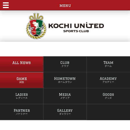
menu
All News
Club
Team
クラブ
チーム
Game
Hometown
Academy
試合
ホームタウン
アカデミー
Ladies
Media
Goods
レディース
メディア
グッズ
Partner
Gallery
パートナー
ギャラリー