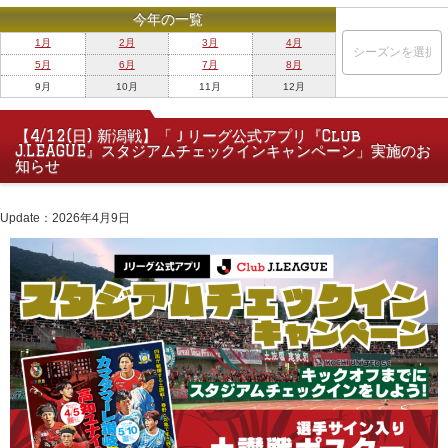
今年の一覧
1月
2月
3月
4月
5月
6月
7月
8月
9月
10月
11月
12月
【4/12(日) 新潟戦】「Ｊリーグ公式アプリ『Club
J.LEAGUE』スタジアムチェックインキャンペーン」実施のお
知らせ
Update：2026年4月9日