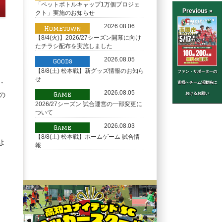
「ペットボトルキャップ1万個プロジェ
Previous »
クト」実施のお知らせ
2026.08.06
Hometown
【8/4(火)】2026/27シーズン開幕に向け
たチラシ配布を実施しました
2026.08.05
Goods
【8/8(土) 松本戦】新グッズ情報のお知ら
ファン・サポーターの
せ
・
皆様へチーム活動時に
2026.08.05
の
おけるお願い
Game
2026/27シーズン 試合運営の一部変更に
ついて
2026.08.03
Game
【8/8(土) 松本戦】ホームゲーム 試合情
よ
報