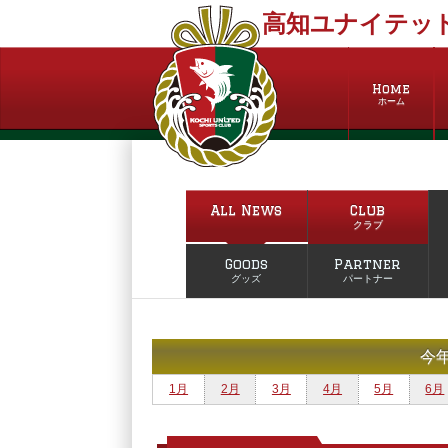
高知ユナイテッド
Home
ホーム
All News
Club
クラブ
Goods
Partner
グッズ
パートナー
今
1月
2月
3月
4月
5月
6月