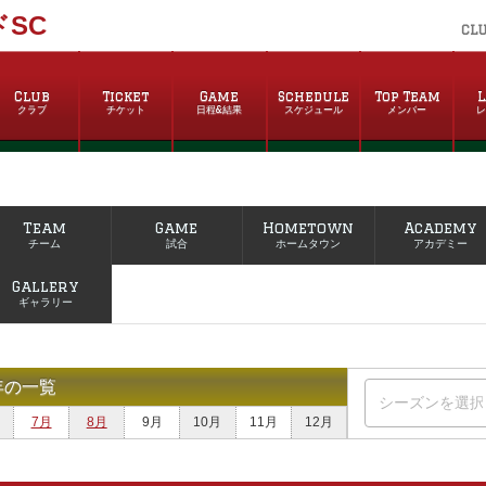
SC
CL
Club
Ticket
Game
Schedule
Top Team
L
クラブ
チケット
日程&結果
スケジュール
メンバー
Team
Game
Hometown
Academy
チーム
試合
ホームタウン
アカデミー
Gallery
ギャラリー
年の一覧
7月
8月
9月
10月
11月
12月