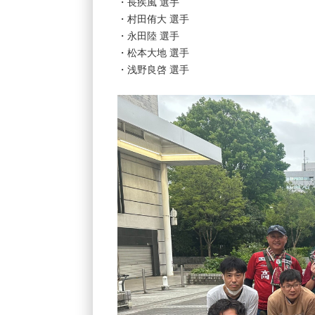
・長疾風 選手
・村田侑大 選手
・永田陸 選手
・松本大地 選手
・浅野良啓 選手