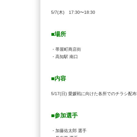
5/7(木) 17:30〜18:30
■場所
・帯屋町商店街
・高知駅 南口
■内容
5/17(日) 愛媛戦に向けた各所でのチラシ配布
■参加選手
・加藤佑太郎 選手