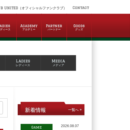
Contact
UB UNITED（オフィシャルファンクラブ）
adies
Academy
Partner
Goods
レディース
アカデミー
パートナー
グッズ
Ladies
Media
レディース
メディア
新着情報
一覧へ »
2026.08.07
Game