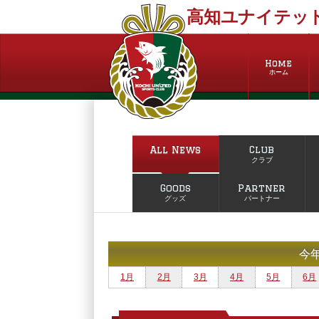
高知ユナイテッド
Home
ホーム
All News
Club
クラブ
Goods
Partner
グッズ
パートナー
今
1月
2月
3月
4月
5月
6月