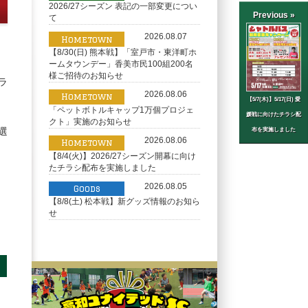
2026/27シーズン 表記の一部変更につい
Previous »
て
2026.08.07
Hometown
【8/30(日) 熊本戦】「室戸市・東洋町ホ
ームタウンデー」香美市民100組200名
様ご招待のお知らせ
ラ
2026.08.06
Hometown
【5/7(木)】5/17(日) 愛
「ペットボトルキャップ1万個プロジェ
媛戦に向けたチラシ配
クト」実施のお知らせ
選
布を実施しました
2026.08.06
Hometown
【8/4(火)】2026/27シーズン開幕に向け
たチラシ配布を実施しました
2026.08.05
Goods
【8/8(土) 松本戦】新グッズ情報のお知ら
せ