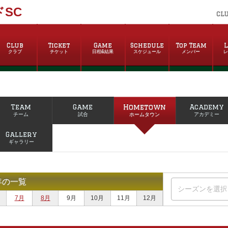
SC
CL
Club
Ticket
Game
Schedule
Top Team
L
クラブ
チケット
日程&結果
スケジュール
メンバー
Team
Game
Hometown
Academy
チーム
試合
ホームタウン
アカデミー
Gallery
ギャラリー
年の一覧
7月
8月
9月
10月
11月
12月