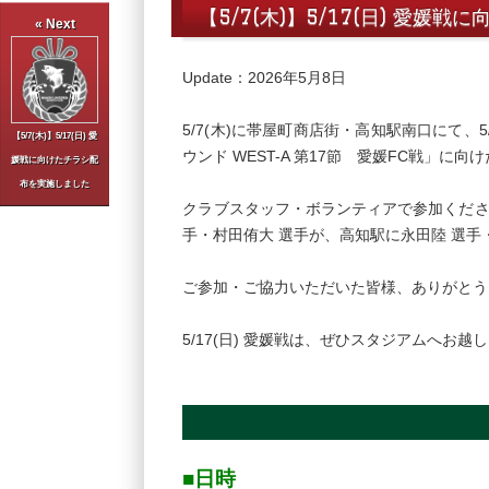
【5/7(木)】5/17(日) 愛
« Next
Update：2026年5月8日
5/7(木)に帯屋町商店街・高知駅南口にて、
【5/7(木)】5/17(日) 愛
ウンド WEST-A 第17節 愛媛FC戦」に
媛戦に向けたチラシ配
布を実施しました
クラブスタッフ・ボランティアで参加くださ
手・村田侑大 選手が、高知駅に永田陸 選手
ご参加・ご協力いただいた皆様、ありがとう
5/17(日) 愛媛戦は、ぜひスタジアムへお
■日時