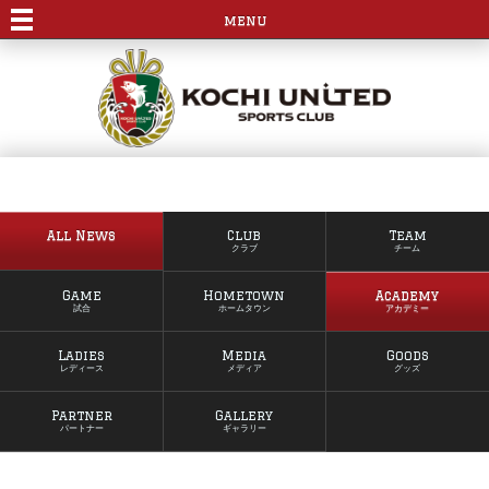
menu
All News
Club
Team
クラブ
チーム
Game
Hometown
Academy
試合
ホームタウン
アカデミー
Ladies
Media
Goods
レディース
メディア
グッズ
Partner
Gallery
パートナー
ギャラリー