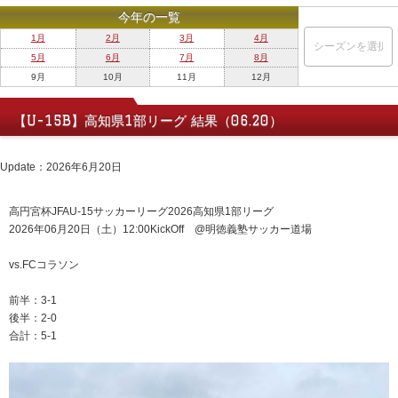
今年の一覧
1月
2月
3月
4月
5月
6月
7月
8月
9月
10月
11月
12月
【U-15B】高知県1部リーグ 結果（06.20）
Update：2026年6月20日
高円宮杯JFAU-15サッカーリーグ2026高知県1部リーグ
2026年06月20日（土）12:00KickOff @明徳義塾サッカー道場
vs.FCコラソン
前半：3-1
後半：2-0
合計：5-1