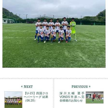
« Next
Previous »
【U-15】四国クロ
深川大輔 選手
ーバーリーグ 結果
VONDS市原へ完
（06.20）
全移籍のお知らせ