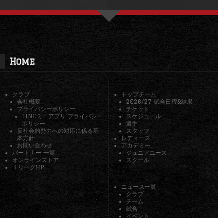
Home
クラブ
トップチーム
会社概要
2026/27 試合日程&結果
プライバシーポリシー
チケット
LINEミニアプリ プライバシー
スケジュール
ポリシー
選手
反社会的勢力への対応に係る基
スタッフ
本方針
レディース
お問い合わせ
アカデミー
パートナー 一覧
ジュニアユース
オンラインストア
スクール
ＪリーグHP
ニュース一覧
クラブ
チーム
試合
イベント