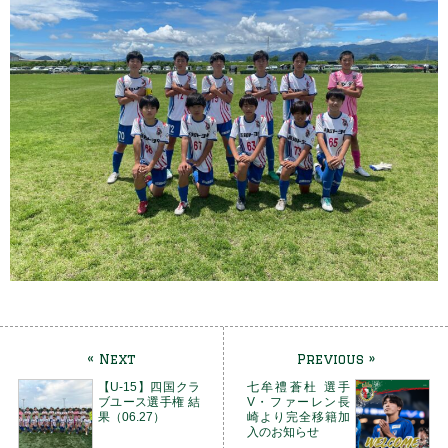
« Next
Previous »
【U-15】四国クラ
七牟禮蒼杜 選手
ブユース選手権 結
V・ファーレン長
果（06.27）
崎より完全移籍加
入のお知らせ