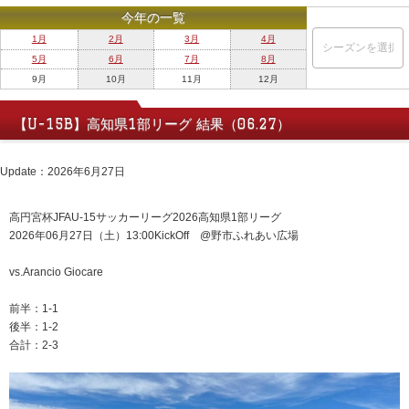
今年の一覧
1月
2月
3月
4月
5月
6月
7月
8月
9月
10月
11月
12月
【U-15B】高知県1部リーグ 結果（06.27）
Update：2026年6月27日
高円宮杯JFAU-15サッカーリーグ2026高知県1部リーグ
2026年06月27日（土）13:00KickOff @野市ふれあい広場
vs.Arancio Giocare
前半：1-1
後半：1-2
合計：2-3