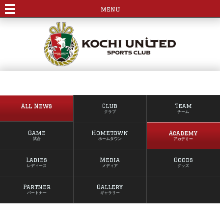
menu
All News
Club
Team
クラブ
チーム
Game
Hometown
Academy
試合
ホームタウン
アカデミー
Ladies
Media
Goods
レディース
メディア
グッズ
Partner
Gallery
パートナー
ギャラリー