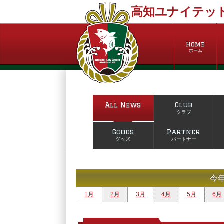
高知ユナイテッド
Home
ホーム
All News
Club
クラブ
Goods
Partner
グッズ
パートナー
今
1月
2月
3月
4月
5月
6月