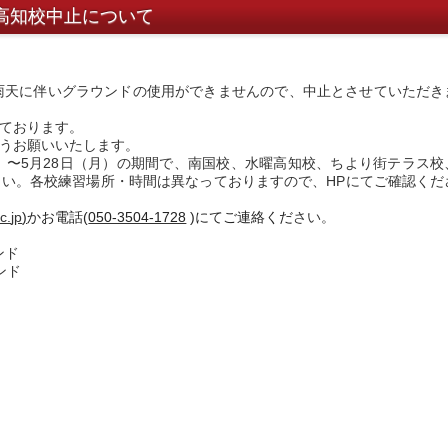
高知校中止​について
雨天に伴いグラウンド
の使用ができませんので、
中止
とさせていただき
ております。
うお願いいたします。
〜5月28日（月）
の期間で、南国校、水曜高知校、ちより街テラス校
さい。各校練習場所・時間は異なって
おりますので、HPにてご確認くだ
c.
jp
)
かお電話(
050-3504-1728
)にてご連絡くだ
さい。
ンド
ンド