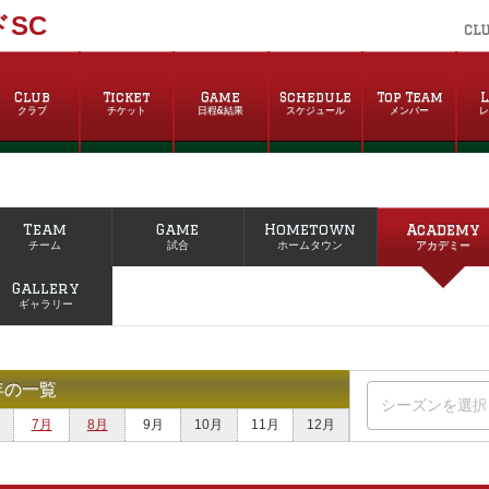
SC
CL
Club
Ticket
Game
Schedule
Top Team
L
クラブ
チケット
日程&結果
スケジュール
メンバー
Team
Game
Hometown
Academy
チーム
試合
ホームタウン
アカデミー
Gallery
ギャラリー
年の一覧
7月
8月
9月
10月
11月
12月