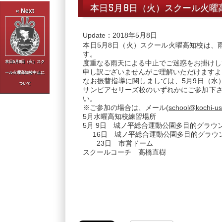
本日5月8日（火）スクール火曜
« Next
Update：2018年5月8日
本日5月8日（火）スクール
火曜
高知校は、
す。
度重なる雨天による中止でご迷惑をお掛けし
本日5月8日（火）スク
申し訳ございませんがご理解いただけますよ
ール火曜高知校中止​に
なお振替指導に関しましては、5月9日（水）
ついて
サンピアセリ
ーズ校のいずれかにご参加下
い。
※ご参加の場合は、メール(
school@kochi-us
5月水曜高知校練習場所
5月 9日 城ノ平総合運動公園多目的グラウ
16日 城ノ平総合運動公園多目的グラウ
23日 市営ドーム
スクールコーチ 高橋直樹