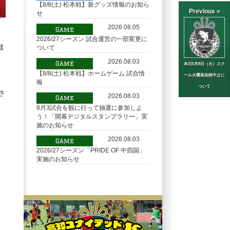
【8/8(土) 松本戦】新グッズ情報のお知ら
Previous »
せ
2026.08.05
Game
2026/27シーズン 試合運営の一部変更に
ま
ついて
2026.08.03
Game
本日5月8日（火）スク
【8/8(土) 松本戦】ホームゲーム 試合情
ール火曜高知校中止​に
報
、
ついて
さ
2026.08.03
Game
8月3試合を観に行って抽選に参加しよ
う！「開幕デジタルスタンプラリー」実
施のお知らせ
2026.08.03
Game
2026/27シーズン「PRIDE OF 中四国」
実施のお知らせ