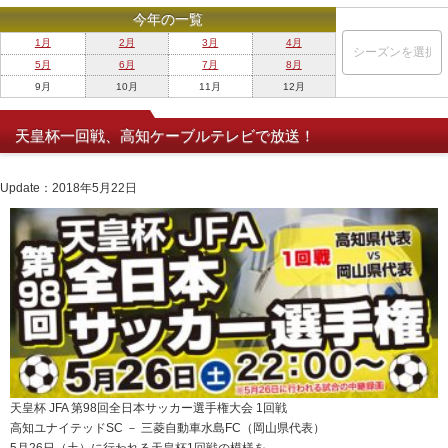
今年の一覧
1月
2月
3月
4月
5月
6月
7月
8月
9月
10月
11月
12月
天皇杯一回戦、高知ケーブルテレビで放送！
Update：2018年5月22日
天皇杯 JFA 第98回全日本サッカー選手権大会 1回戦
高知ユナイテッドSC － 三菱自動車水島FC（岡山県代表）
5月26日（土）に行われる天皇杯1回戦の模様を