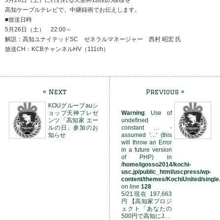
高知ケーブルテレビで、中継録画でお伝えします。
■放送日時
5月26日（土） 22:00～
解説：高知ユナイテッドSC ゼネラルマネージャー 西村 昭宏 氏
放送CH：KCBチャンネルHV（111ch）
« Next
Previous »
KOUグループauシ
ョップ天神プレゼ
Warning
: Use of
ンツ「高知家 エー
undefined
ルの日」参加のお
constant … -
知らせ
assumed '…' (this
will throw an Error
in a future version
of PHP) in
/home/igosso2014/kochi-
usc.jp/public_html/uscpress/wp-
content/themes/KochiUnited/single
on line
128
5/21現在 197,663
円 【高知家プロジ
ェクト「あなたの
500円で高知にJ…