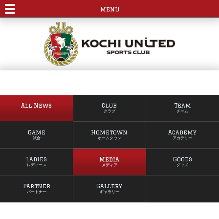
menu
All News
Club
Team
クラブ
チーム
Game
Hometown
Academy
試合
ホームタウン
アカデミー
Ladies
Media
Goods
レディース
メディア
グッズ
Partner
Gallery
パートナー
ギャラリー