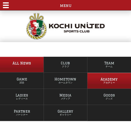
menu
All News
Club
Team
クラブ
チーム
Game
Hometown
Academy
試合
ホームタウン
アカデミー
Ladies
Media
Goods
レディース
メディア
グッズ
Partner
Gallery
パートナー
ギャラリー