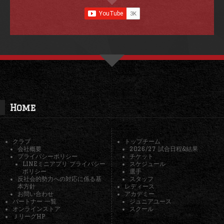
Home
クラブ
トップチーム
会社概要
2026/27 試合日程&結果
プライバシーポリシー
チケット
LINEミニアプリ プライバシー
スケジュール
ポリシー
選手
反社会的勢力への対応に係る基
スタッフ
本方針
レディース
お問い合わせ
アカデミー
パートナー 一覧
ジュニアユース
オンラインストア
スクール
ＪリーグHP