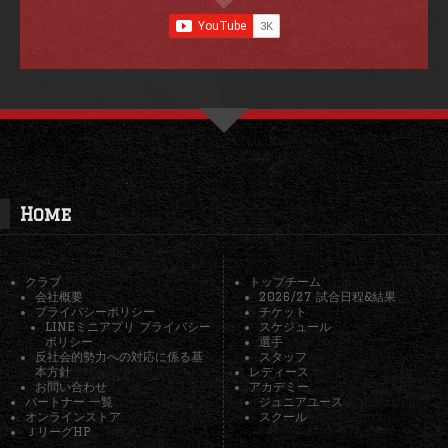
Home
クラブ
トップチーム
会社概要
2026/27 試合日程&結果
プライバシーポリシー
チケット
LINEミニアプリ プライバシー
スケジュール
ポリシー
選手
反社会的勢力への対応に係る基
スタッフ
本方針
レディース
お問い合わせ
アカデミー
パートナー 一覧
ジュニアユース
オンラインストア
スクール
ＪリーグHP